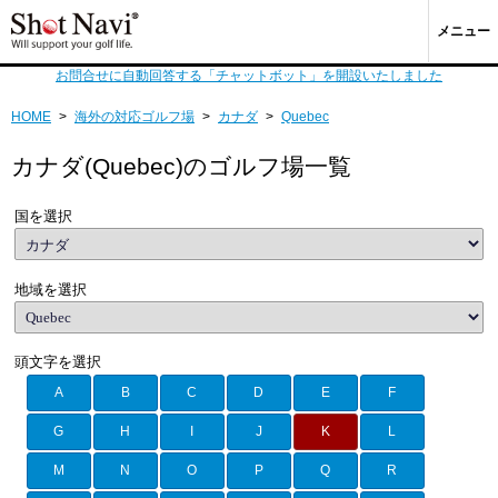
メニュー
お問合せに自動回答する「チャットボット」を開設いたしました
HOME
>
海外の対応ゴルフ場
>
カナダ
>
Quebec
カナダ(Quebec)のゴルフ場一覧
国を選択
地域を選択
頭文字を選択
A
B
C
D
E
F
G
H
I
J
K
L
M
N
O
P
Q
R