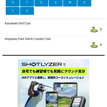
S
T
U
V
W
X
Y
Z
Kanawaki Golf Club
Kingsway Park Golf & Country Club