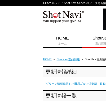
GPSゴルフナビ Shot Navi Series のデータ更新
HOME
ShotNa
ホーム
製品情
HOME
>
ShotNavi製品情報
>
ShotNavi更新情
更新情報詳細
［グリーン情報修正］小田原ゴルフ倶楽部 日動
更新情報一覧