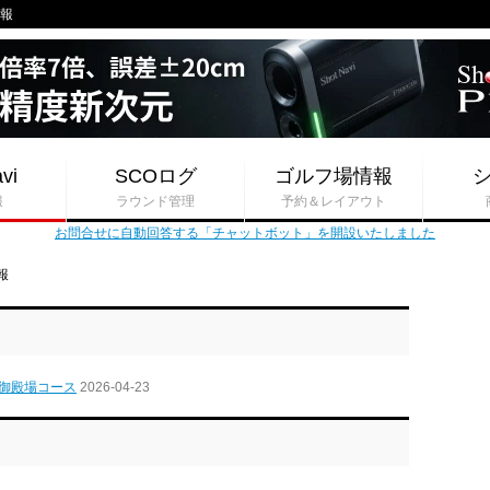
情報
vi
SCOログ
ゴルフ場情報
報
ラウンド管理
予約＆レイアウト
お問合せに自動回答する「チャットボット」を開設いたしました
報
御殿場コース
2026-04-23