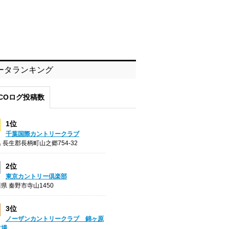
ータランキング
COログ投稿数
1位
千葉国際カントリークラブ
 長生郡長柄町山之郷754-32
2位
東京カントリー倶楽部
県 秦野市寺山1450
3位
ノーザンカントリークラブ 錦ヶ原
フ場