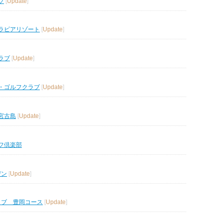
ブ
[
Update
]
ラビアリゾート
[
Update
]
ラブ
[
Update
]
・ゴルフクラブ
[
Update
]
宮古島
[
Update
]
フ倶楽部
デン
[
Update
]
ラブ 豊岡コース
[
Update
]