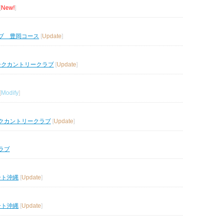
[
New!
]
ブ 豊岡コース
[
Update
]
ークカントリークラブ
[
Update
]
[
Modify
]
クカントリークラブ
[
Update
]
ラブ
ート沖縄
[
Update
]
ート沖縄
[
Update
]