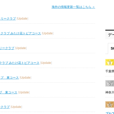
海外の情報更新一覧はこちら ＞
トリークラブ
[
Update
]
フクラブ みたけ花トピアコース
[
Update
]
デ
S
リークラブ
[
Update
]
クラブ みたけ花トピアコース
[
Update
]
千葉県
ラブ 東コース
[
Update
]
ブ 東コース
[
Update
]
神奈川
ークラブ
[
Update
]
ゴル