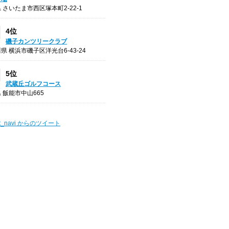
 さいたま市西区塚本町2-22-1
4位
磯子カンツリークラブ
県 横浜市磯子区洋光台6-43-24
5位
武蔵丘ゴルフコース
 飯能市中山665
t_navi からのツイート