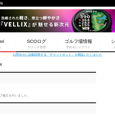
情報
vi
SCOログ
ゴルフ場情報
報
ラウンド管理
予約＆レイアウト
お問合せに自動回答する「チャットボット」を開設いたしました
報
プ修正を行いました。