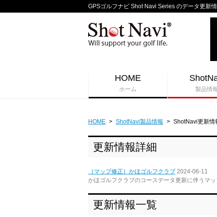
GPSゴルフナビ Shot Navi Series のデータ更新
HOME
ShotNa
ホーム
製品情
HOME
>
ShotNavi製品情報
>
ShotNavi更新情
更新情報詳細
［マップ修正］かほゴルフクラブ
2024-06-11
かほゴルフクラブのコースデータ更新に伴うマッ
更新情報一覧