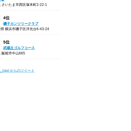
 さいたま市西区塚本町2-22-1
4位
磯子カンツリークラブ
県 横浜市磯子区洋光台6-43-24
5位
武蔵丘ゴルフコース
 飯能市中山665
t_navi からのツイート