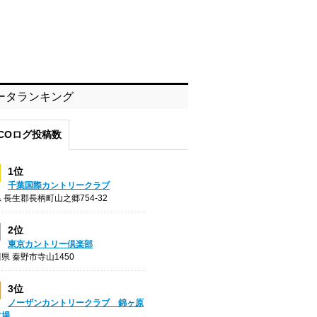
ータランキング
COログ投稿数
1位
千葉国際カントリークラブ
 長生郡長柄町山之郷754-32
2位
東京カントリー倶楽部
県 秦野市寺山1450
3位
ノーザンカントリークラブ 錦ヶ原
フ場