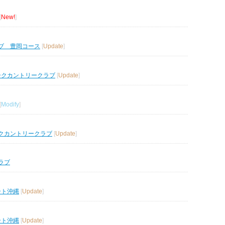
[
New!
]
ブ 豊岡コース
[
Update
]
ークカントリークラブ
[
Update
]
[
Modify
]
クカントリークラブ
[
Update
]
ラブ
ート沖縄
[
Update
]
ート沖縄
[
Update
]