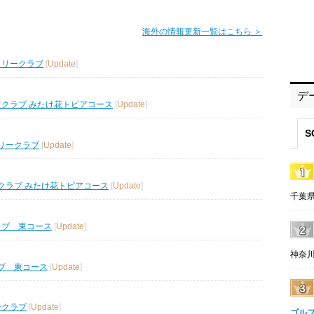
海外の情報更新一覧はこちら ＞
トリークラブ
[
Update
]
デ
フクラブ みたけ花トピアコース
[
Update
]
S
リークラブ
[
Update
]
クラブ みたけ花トピアコース
[
Update
]
千葉県
ラブ 東コース
[
Update
]
神奈川
ブ 東コース
[
Update
]
ークラブ
[
Update
]
ゴル