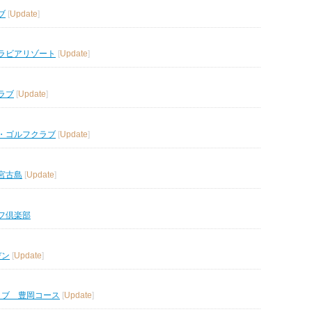
ブ
[
Update
]
ラビアリゾート
[
Update
]
ラブ
[
Update
]
・ゴルフクラブ
[
Update
]
宮古島
[
Update
]
フ倶楽部
デン
[
Update
]
ラブ 豊岡コース
[
Update
]