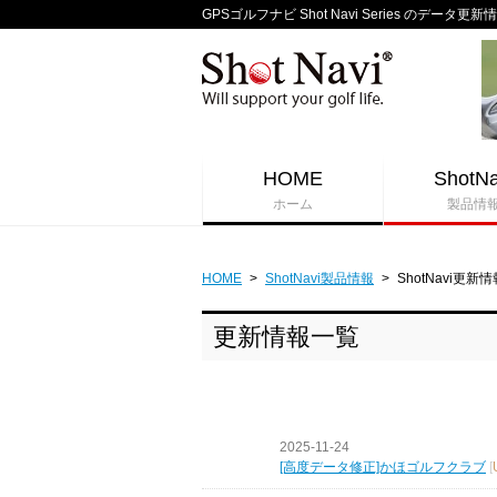
GPSゴルフナビ Shot Navi Series のデータ更新
HOME
ShotNa
ホーム
製品情
HOME
>
ShotNavi製品情報
>
ShotNavi更新情
更新情報一覧
2025-11-24
[高度データ修正]かほゴルフクラブ
[