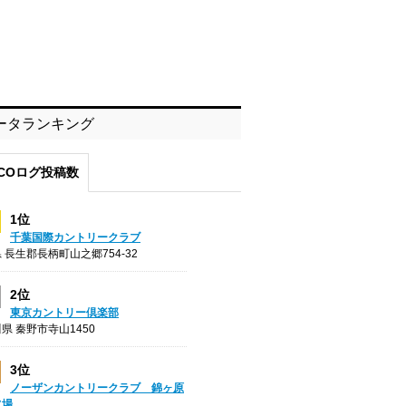
ータランキング
COログ投稿数
1位
千葉国際カントリークラブ
 長生郡長柄町山之郷754-32
2位
東京カントリー倶楽部
県 秦野市寺山1450
3位
ノーザンカントリークラブ 錦ヶ原
フ場