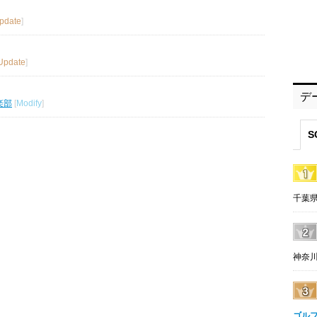
pdate
]
Update
]
デ
楽部
[
Modify
]
S
千葉県
神奈川
ゴル