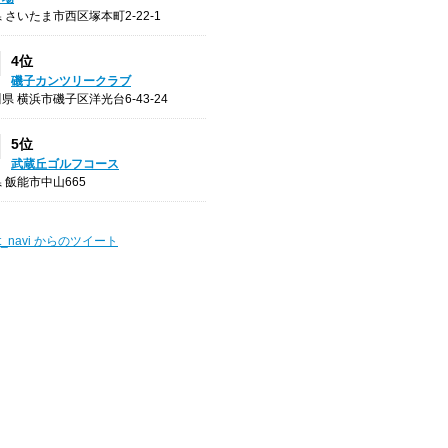
 さいたま市西区塚本町2-22-1
4位
磯子カンツリークラブ
県 横浜市磯子区洋光台6-43-24
5位
武蔵丘ゴルフコース
 飯能市中山665
t_navi からのツイート