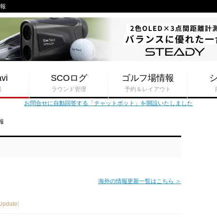
情報
vi
SCOログ
ゴルフ場情報
報
ラウンド管理
予約＆レイアウト
お問合せに自動回答する「チャットボット」を開設いたしました
報
海外の情報更新一覧はこちら ＞
Update
]