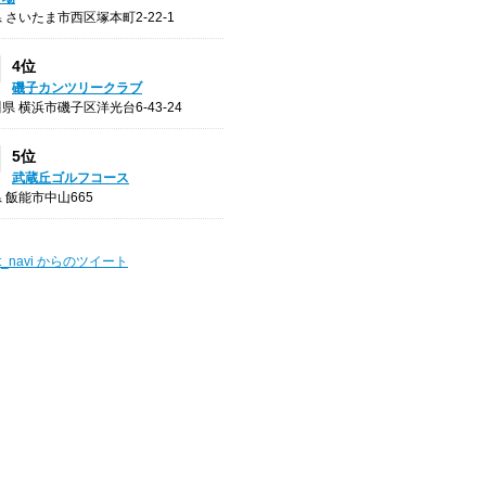
 さいたま市西区塚本町2-22-1
4位
磯子カンツリークラブ
県 横浜市磯子区洋光台6-43-24
5位
武蔵丘ゴルフコース
 飯能市中山665
t_navi からのツイート