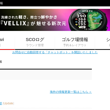
情報
vi
SCOログ
ゴルフ場情報
報
ラウンド管理
予約＆レイアウト
お問合せに自動回答する「チャットボット」を開設いたしました
報
海外の情報更新一覧はこちら ＞
部
[
Update
]