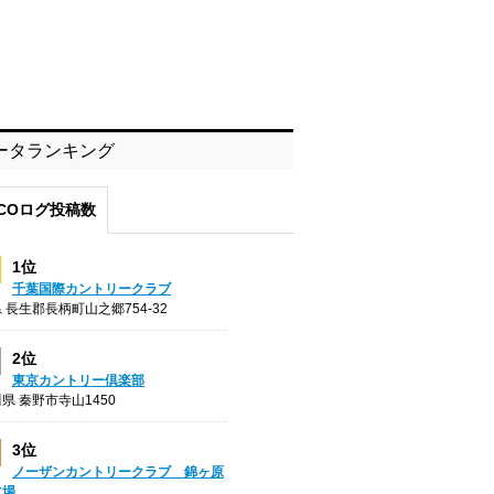
ータランキング
COログ投稿数
1位
千葉国際カントリークラブ
 長生郡長柄町山之郷754-32
2位
東京カントリー倶楽部
県 秦野市寺山1450
3位
ノーザンカントリークラブ 錦ヶ原
フ場