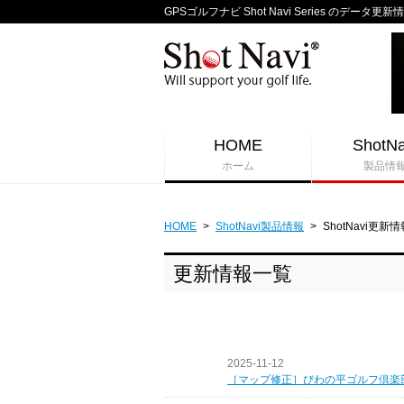
GPSゴルフナビ Shot Navi Series のデータ更新
HOME
ShotNa
ホーム
製品情
HOME
>
ShotNavi製品情報
>
ShotNavi更新情
更新情報一覧
2025-11-12
［マップ修正］びわの平ゴルフ倶楽