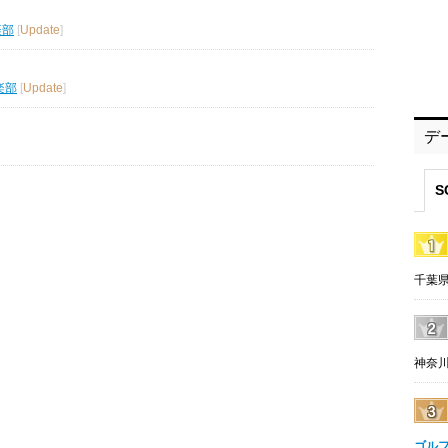
楽部
[
Update
]
楽部
[
Update
]
デ
S
千葉県
神奈川
ゴル