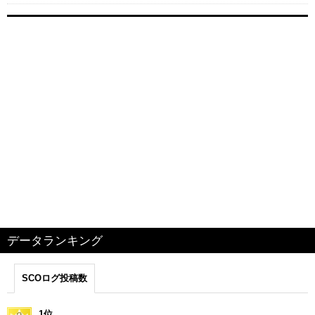
データランキング
SCOログ投稿数
1位