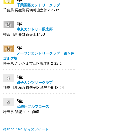
千葉国際カントリークラブ
千葉県 長生郡長柄町山之郷754-32
2位
東京カントリー倶楽部
神奈川県 秦野市寺山1450
3位
ノーザンカントリークラブ 錦ヶ原
ゴルフ場
埼玉県 さいたま市西区塚本町2-22-1
4位
磯子カンツリークラブ
神奈川県 横浜市磯子区洋光台6-43-24
5位
武蔵丘ゴルフコース
埼玉県 飯能市中山665
@shot_navi からのツイート