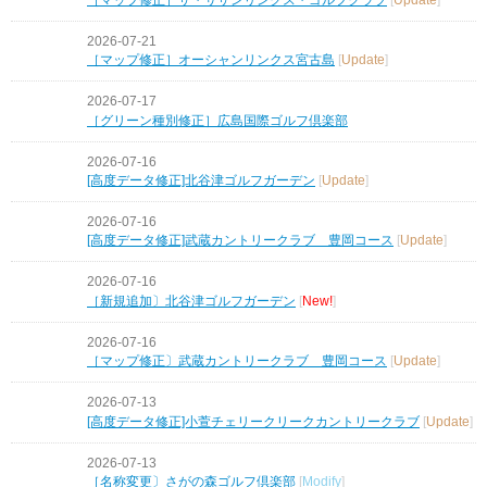
2026-07-21
［マップ修正］オーシャンリンクス宮古島
[
Update
]
2026-07-17
［グリーン種別修正］広島国際ゴルフ倶楽部
2026-07-16
[高度データ修正]北谷津ゴルフガーデン
[
Update
]
2026-07-16
[高度データ修正]武蔵カントリークラブ 豊岡コース
[
Update
]
2026-07-16
［新規追加〕北谷津ゴルフガーデン
[
New!
]
2026-07-16
［マップ修正〕武蔵カントリークラブ 豊岡コース
[
Update
]
2026-07-13
[高度データ修正]小萱チェリークリークカントリークラブ
[
Update
]
2026-07-13
［名称変更〕さがの森ゴルフ倶楽部
[
Modify
]