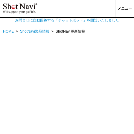
メニュー
お問合せに自動回答する「チャットボット」を開設いたしました
HOME
>
ShotNavi製品情報
>
ShotNavi更新情報