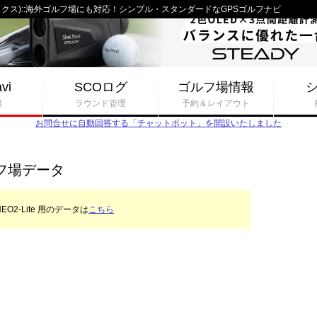
２イーエックス)::海外ゴルフ場にも対応！シンプル・スタンダードなGPSゴルフナビ
vi
SCOログ
ゴルフ場情報
報
ラウンド管理
予約＆レイアウト
お問合せに自動回答する「チャットボット」を開設いたしました
 ゴルフ場データ
EO2-Lite 用のデータは
こちら