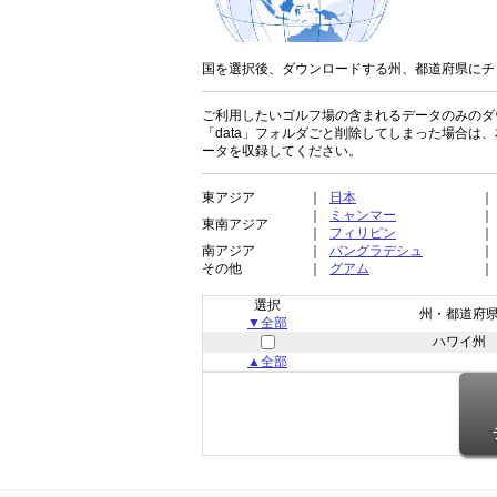
国を選択後、ダウンロードする州、都道府県にチ
ご利用したいゴルフ場の含まれるデータのみのダ
「data」フォルダ
ごと削除してしまった場合は、
ータを収録してください。
東アジア
｜
日本
｜
｜
ミャンマー
｜
東南アジア
｜
フィリピン
｜
南アジア
｜
バングラデシュ
｜
その他
｜
グアム
｜
選択
州・都道府
▼全部
ハワイ州
▲全部