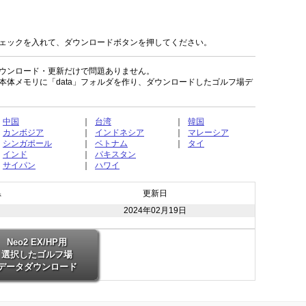
ェックを入れて、ダウンロードボタンを押してください。
ウンロード・更新だけで問題ありません。
本体メモリに
「data」フォルダ
を作り、ダウンロードしたゴルフ場デ
中国
｜
台湾
｜
韓国
カンボジア
｜
インドネシア
｜
マレーシア
シンガポール
｜
ベトナム
｜
タイ
インド
｜
パキスタン
サイパン
｜
ハワイ
県
更新日
2024年02月19日
Neo2 EX/HP用
選択したゴルフ場
データダウンロード