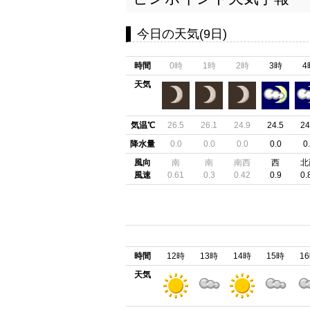
今日の天気(9日)
時間
0時
1時
2時
3時
4
天気
気温℃
26.5
26.1
24.9
24.5
24
降水量
0.0
0.0
0.0
0.0
0
風向
南
南
南西
西
北
風速
0.61
0.3
0.42
0.9
0.
時間
12時
13時
14時
15時
1
天気