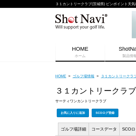
３１カントリークラブ(茨城県) ピンポイント天気/週間
HOME
ShotNa
ホーム
製品情
HOME
>
ゴルフ場情報
>
３１カントリークラ
３１カントリークラ
サーティワンカントリークラブ
お気に入りに追加
SCOログ登録
ゴルフ場
詳細
コース
データ
SCO