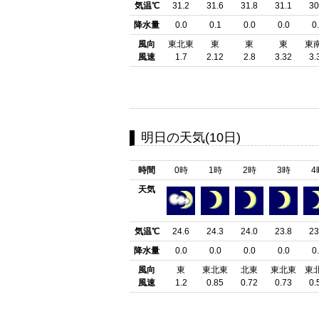
気温℃
31.2
31.6
31.8
31.1
30
降水量
0.0
0.1
0.0
0.0
0
風向
東北東
東
東
東
東
風速
1.7
2.12
2.8
3.32
3.
明日の天気(10日)
時間
0時
1時
2時
3時
4
天気
気温℃
24.6
24.3
24.0
23.8
23
降水量
0.0
0.0
0.0
0.0
0
風向
東
東北東
北東
東北東
東
風速
1.2
0.85
0.72
0.73
0.