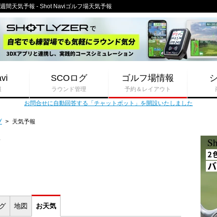
天気予報 - Shot Naviゴルフ場天気予報
vi
SCOログ
ゴルフ場情報
報
ラウンド管理
予約＆レイアウト
お問合せに自動回答する「チャットボット」を開設いたしました
ブ
>
天気予報
ブ
ログ
地図
お
天気