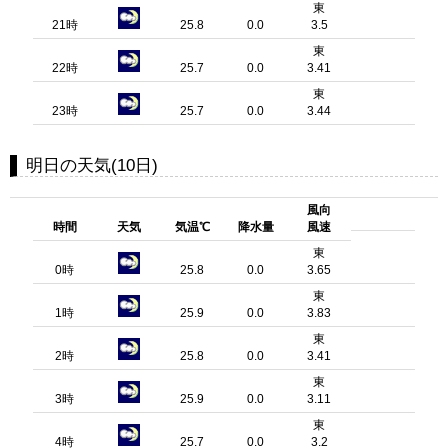
東
21時
25.8
0.0
3.5
東
22時
25.7
0.0
3.41
東
23時
25.7
0.0
3.44
明日の天気(10日)
風向
時間
天気
気温℃
降水量
風速
東
0時
25.8
0.0
3.65
東
1時
25.9
0.0
3.83
東
2時
25.8
0.0
3.41
東
3時
25.9
0.0
3.11
東
4時
25.7
0.0
3.2