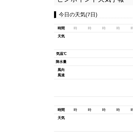
今日の天気(7日)
時間
時
時
時
時
天気
気温℃
降水量
風向
風速
時間
時
時
時
時
天気