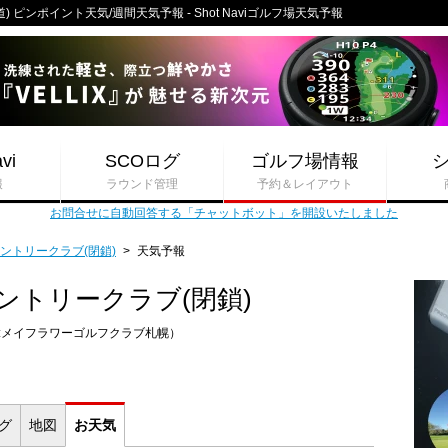
ピンポイント天気/週間天気予報 - Shot Naviゴルフ場天気予報
vi
SCOログ
ゴルフ場情報
報
ラウンド管理
予約＆レイアウト
お問合せに自動回答する「チャットボット」を開設いたしました
ントリークラブ(閉鎖)
>
天気予報
ントリークラブ(閉鎖)
:メイフラワーゴルフクラブ札幌）
ログ
地図
お
天気