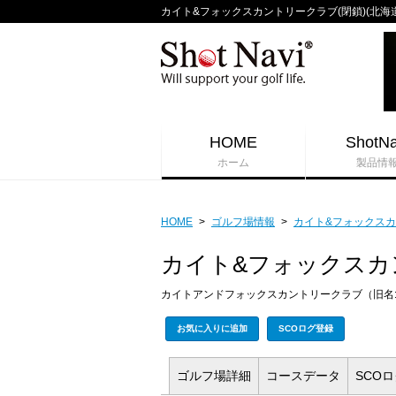
カイト&フォックスカントリークラブ(閉鎖)(北海道) 
HOME
ShotNa
ホーム
製品情
HOME
>
ゴルフ場情報
>
カイト&フォックスカ
カイト&フォックスカ
カイトアンドフォックスカントリークラブ（旧名
お気に入りに追加
SCOログ登録
ゴルフ場
詳細
コース
データ
SCO