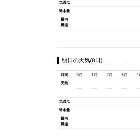
気温℃
降水量
風向
風速
明日の天気(8日)
時間
0時
1時
2時
3時
4
天気
気温℃
降水量
風向
風速