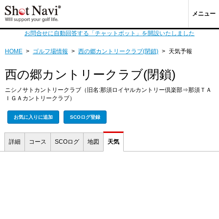
メニュー
お問合せに自動回答する「チャットボット」を開設いたしました
HOME
>
ゴルフ場情報
>
西の郷カントリークラブ(閉鎖)
>
天気予報
西の郷カントリークラブ(閉鎖)
ニシノサトカントリークラブ（旧名:那須ロイヤルカントリー倶楽部⇒那須ＴＡ
ＩＧＡカントリークラブ）
お気に入りに追加
SCOログ登録
詳細
コース
SCOログ
地図
天気