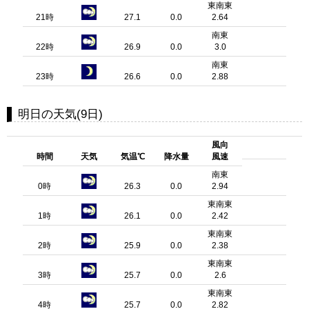
東南東
21時
27.1
0.0
2.64
南東
22時
26.9
0.0
3.0
南東
23時
26.6
0.0
2.88
明日の天気(9日)
風向
時間
天気
気温℃
降水量
風速
南東
0時
26.3
0.0
2.94
東南東
1時
26.1
0.0
2.42
東南東
2時
25.9
0.0
2.38
東南東
3時
25.7
0.0
2.6
東南東
4時
25.7
0.0
2.82