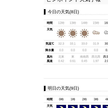
今日の天気(8日)
時間
12時
13時
14時
15時
1
天気
気温℃
32.3
33.1
33.0
31.9
30
降水量
0.0
0.0
0.0
0.0
0
風向
北東
東
南南西
西北西
西
風速
0.42
0.61
0.45
1.97
2.
明日の天気(9日)
時間
0時
1時
2時
3時
4
天気