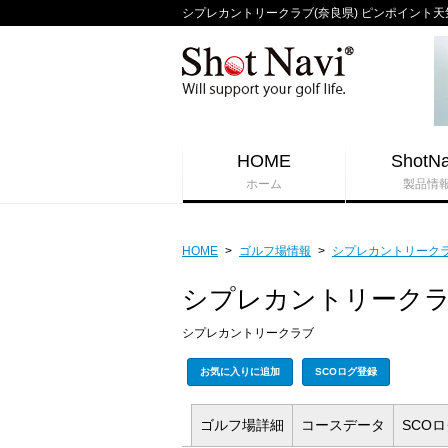
シプレカントリークラブ(奈良県) ピンポイント天気/週
HOME
ShotNa
ホーム
製品情
HOME
>
ゴルフ場情報
>
シプレカントリーク
シプレカントリーク
シプレカントリークラブ
お気に入りに追加
SCOログ登録
ゴルフ場
詳細
コース
データ
SCO