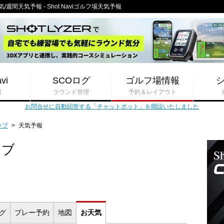
間天気予報 - Shot Naviゴルフ場天気予報
vi
SCOログ
ゴルフ場情報
報
ラウンド管理
予約＆レイアウト
お問合せに自動回答する「チャットボット」を開設いたしました
ラブ
>
天気予報
ラブ
ログ
プレー
予約
地図
お
天気