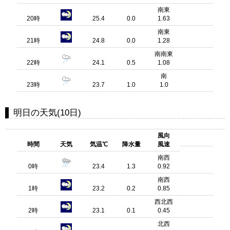
南東
20時
25.4
0.0
1.63
南東
21時
24.8
0.0
1.28
南南東
22時
24.1
0.5
1.08
南
23時
23.7
1.0
1.0
明日の天気(10日)
風向
時間
天気
気温℃
降水量
風速
南西
0時
23.4
1.3
0.92
南西
1時
23.2
0.2
0.85
西北西
2時
23.1
0.1
0.45
北西