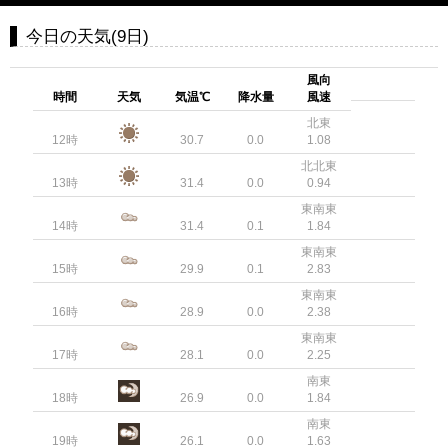
今日の天気(9日)
風向
時間
天気
気温℃
降水量
風速
北東
12時
30.7
0.0
1.08
北北東
13時
31.4
0.0
0.94
東南東
14時
31.4
0.1
1.84
東南東
15時
29.9
0.1
2.83
東南東
16時
28.9
0.0
2.38
東南東
17時
28.1
0.0
2.25
南東
18時
26.9
0.0
1.84
南東
19時
26.1
0.0
1.63