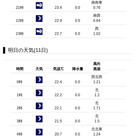
南南東
21時
23.4
0.0
0.76
南西
22時
22.9
0.0
0.64
西
23時
22.7
0.0
1.02
明日の天気(11日)
風向
時間
天気
気温℃
降水量
風速
西北西
0時
22.4
0.0
1.21
北
1時
22.2
0.0
1.2
北
2時
22.1
0.0
1.71
北
3時
21.5
0.0
1.5
北北東
4時
20.7
0.0
1.24