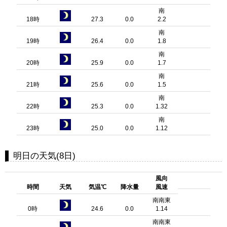
南
18時
27.3
0.0
2.2
南
19時
26.4
0.0
1.8
南
20時
25.9
0.0
1.7
南
21時
25.6
0.0
1.5
南
22時
25.3
0.0
1.32
南
23時
25.0
0.0
1.12
明日の天気(8日)
風向
時間
天気
気温℃
降水量
風速
南南東
0時
24.6
0.0
1.14
南南東