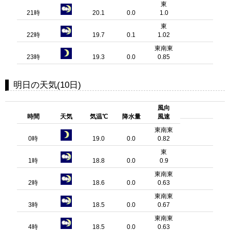
東
21時
20.1
0.0
1.0
東
22時
19.7
0.1
1.02
東南東
23時
19.3
0.0
0.85
明日の天気(10日)
風向
時間
天気
気温℃
降水量
風速
東南東
0時
19.0
0.0
0.82
東
1時
18.8
0.0
0.9
東南東
2時
18.6
0.0
0.63
東南東
3時
18.5
0.0
0.67
東南東
4時
18.5
0.0
0.63