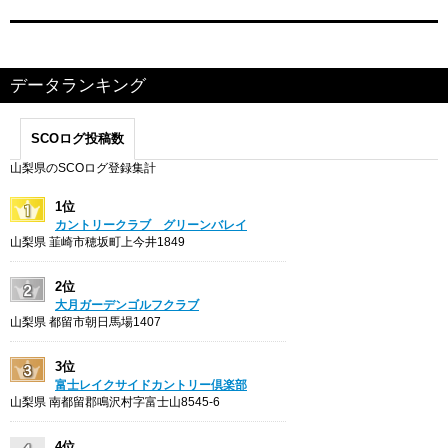
データランキング
SCOログ投稿数
山梨県のSCOログ登録集計
1位
カントリークラブ グリーンバレイ
山梨県 韮崎市穂坂町上今井1849
2位
大月ガーデンゴルフクラブ
山梨県 都留市朝日馬場1407
3位
富士レイクサイドカントリー倶楽部
山梨県 南都留郡鳴沢村字富士山8545-6
4位