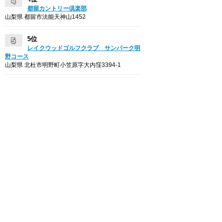
都留カントリー倶楽部
山梨県 都留市法能天神山1452
5位
レイクウッドゴルフクラブ サンパーク明
野コース
山梨県 北杜市明野町小笠原字大内窪3394-1