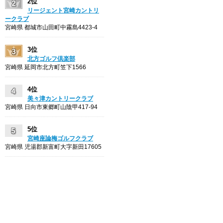
2位
リージェント宮崎カントリ
ークラブ
宮崎県 都城市山田町中霧島4423-4
3位
北方ゴルフ倶楽部
宮崎県 延岡市北方町笠下1566
4位
美々津カントリークラブ
宮崎県 日向市東郷町山陰甲417-94
5位
宮崎座論梅ゴルフクラブ
宮崎県 児湯郡新富町大字新田17605