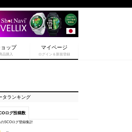
ショップ
マイページ
商品購入
ログイン＆新規登録
ータランキング
COログ投稿数
のSCOログ登録集計