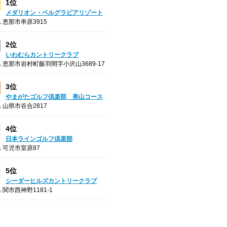
1位
メダリオン・ベルグラビアリゾート
 恵那市串原3915
2位
いわむらカントリークラブ
 恵那市岩村町飯羽間字小沢山3689-17
3位
やまがたゴルフ倶楽部 美山コース
 山県市谷合2817
4位
日本ラインゴルフ倶楽部
 可児市室原87
5位
シーダーヒルズカントリークラブ
 関市西神野1181-1