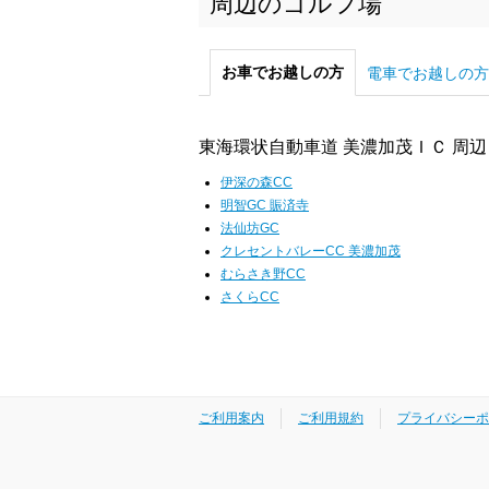
周辺のゴルフ場
お車でお越しの方
電車でお越しの方
東海環状自動車道 美濃加茂ＩＣ 周辺
伊深の森CC
明智GC 賑済寺
法仙坊GC
クレセントバレーCC 美濃加茂
むらさき野CC
さくらCC
ご利用案内
ご利用規約
プライバシーポ