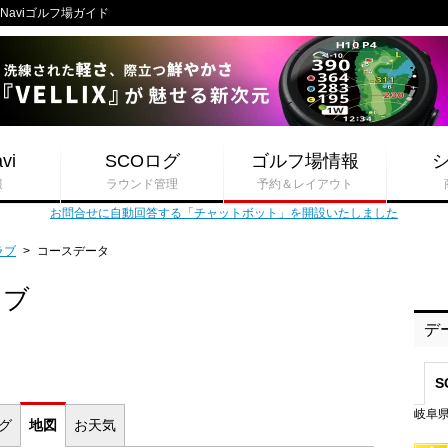
 Naviゴルフ場ガイド
vi
SCOログ
ゴルフ場情報
報
ラウンド管理
予約＆レイアウト
お問合せに自動回答する「チャットボット」を開設いたしました
ラブ
>
コースデータ
ラブ
デ
S
岐阜県
ログ
地図
お
天気