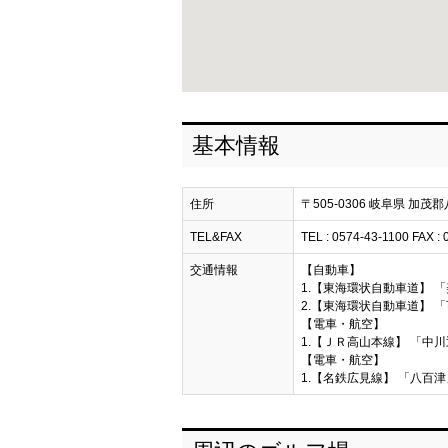
基本情報
住所
〒505-0306 岐阜県 加
TEL&FAX
TEL : 0574-43-1100 FAX :
交通情報
【自動車】
1.【東海環状自動車道】 「
2.【東海環状自動車道】 「
【電車・航空】
1.【ＪＲ高山本線】 「中川
【電車・航空】
1.【名鉄広見線】 「八百津