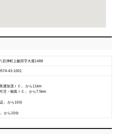
茂郡八百津町上飯田字大屋1488
 0574-43-1001
美濃加茂ＩＣ」 から11km
可児・御嵩ＩＣ」 から7.5km
辺」 から10分
」 から10分