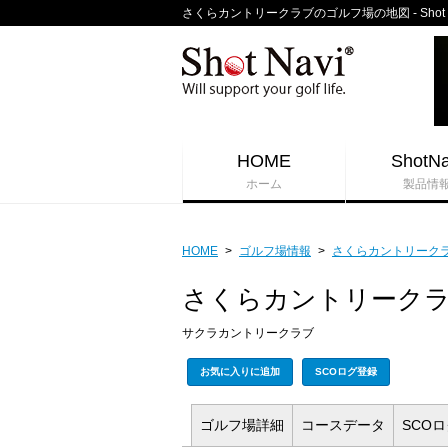
さくらカントリークラブのゴルフ場の地図 - Shot
HOME
ShotNa
ホーム
製品情
HOME
>
ゴルフ場情報
>
さくらカントリーク
さくらカントリーク
サクラカントリークラブ
お気に入りに追加
SCOログ登録
ゴルフ場
詳細
コース
データ
SCO