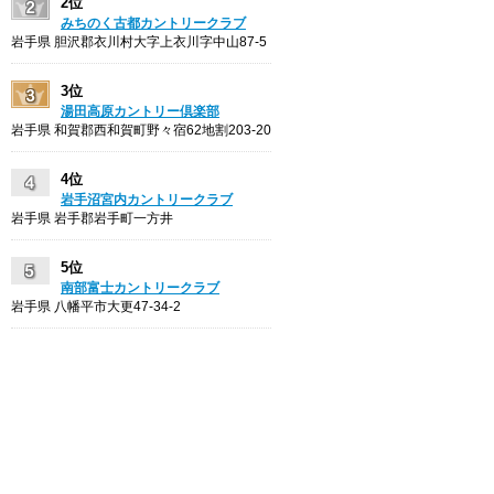
2位
みちのく古都カントリークラブ
岩手県 胆沢郡衣川村大字上衣川字中山87-5
3位
湯田高原カントリー倶楽部
岩手県 和賀郡西和賀町野々宿62地割203-20
4位
岩手沼宮内カントリークラブ
岩手県 岩手郡岩手町一方井
5位
南部富士カントリークラブ
岩手県 八幡平市大更47-34-2