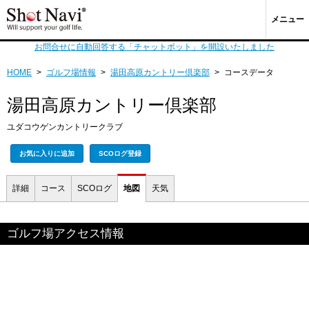
メニュー
お問合せに自動回答する「チャットボット」を開設いたしました
HOME
>
ゴルフ場情報
>
湯田高原カントリー倶楽部
>
コースデータ
湯田高原カントリー倶楽部
ユダコウゲンカントリークラブ
お気に入りに追加
SCOログ登録
詳細
コース
SCOログ
地図
天気
ゴルフ場アクセス情報