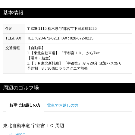
基本情報
住所
〒329-1115 栃木県 宇都宮市下田原町1525
TEL&FAX
TEL : 028-672-0211 FAX : 028-672-0215
交通情報
【自動車】
1.【東北自動車道】 「宇都宮ＩＣ」 から7km
【電車・航空】
1.【ＪＲ東北新幹線】 「宇都宮」 から20分 送迎バス:あり
予約制 8：30西口ララスクエア前発
周辺のゴルフ場
お車でお越しの方
電車でお越しの方
東北自動車道 宇都宮ＩＣ 周辺
杉ノ郷CC