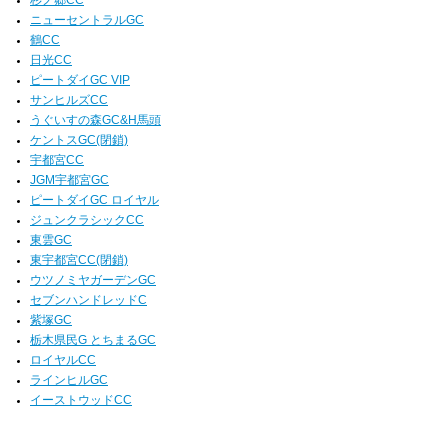
ニューセントラルGC
鶴CC
日光CC
ピートダイGC VIP
サンヒルズCC
うぐいすの森GC&H馬頭
ケントスGC(閉鎖)
宇都宮CC
JGM宇都宮GC
ピートダイGC ロイヤル
ジュンクラシックCC
東雲GC
東宇都宮CC(閉鎖)
ウツノミヤガーデンGC
セブンハンドレッドC
紫塚GC
栃木県民G とちまるGC
ロイヤルCC
ラインヒルGC
イーストウッドCC