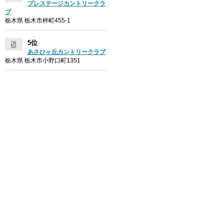
プレステージカントリークラ
ブ
栃木県 栃木市梓町455-1
5位
あさひヶ丘カントリークラブ
栃木県 栃木市小野口町1351