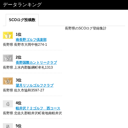
データランキング
SCOログ投稿数
長野県のSCOログ登録集計
1位
南長野ゴルフ倶楽部
長野県 長野市大岡中牧274-1
2位
長野国際カントリークラブ
長野県 上水内郡飯綱町牟礼1313
3位
望月リソルゴルフクラブ
長野県 佐久市協和3597-27
4位
軽井沢７２ゴルフ 西コース
長野県 北佐久郡軽井沢町発地南軽井沢
5位