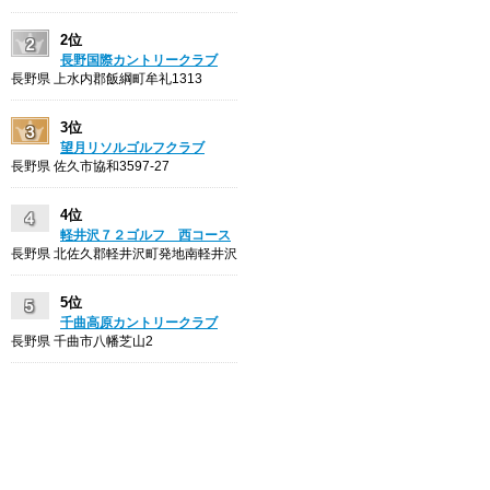
2位
長野国際カントリークラブ
長野県 上水内郡飯綱町牟礼1313
3位
望月リソルゴルフクラブ
長野県 佐久市協和3597-27
4位
軽井沢７２ゴルフ 西コース
長野県 北佐久郡軽井沢町発地南軽井沢
5位
千曲高原カントリークラブ
長野県 千曲市八幡芝山2