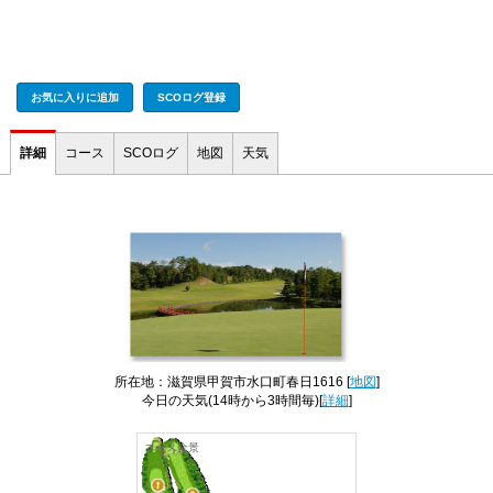
お気に入りに追加
SCOログ登録
詳細
コース
SCOログ
地図
天気
所在地：滋賀県甲賀市水口町春日1616 [
地図
]
今日の天気
(14時から3時間毎)[
詳細
]
コース全景