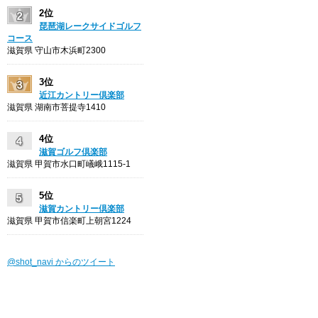
2位
琵琶湖レークサイドゴルフ
コース
滋賀県 守山市木浜町2300
3位
近江カントリー倶楽部
滋賀県 湖南市菩提寺1410
4位
滋賀ゴルフ倶楽部
滋賀県 甲賀市水口町嶬峨1115-1
5位
滋賀カントリー倶楽部
滋賀県 甲賀市信楽町上朝宮1224
@shot_navi からのツイート