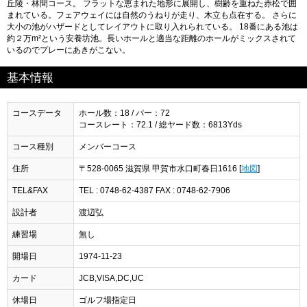
丘陵・林間コース。 フラットな恵まれた地形に展開し、樹齢を重ねた赤松で囲
まれている。フェアウェイには自然のうねりが走り、木立も点在する。 さらに
大小の池がハザードとしてレイアウトに取り入れられている。 18番にある池は
約２万m²という安養坊池。長いホールと適当な距離のホールがミックスされて
いるのでプレーにあきがこない。
基本情報
コースデータ
ホール数：18 / パー：72
コースレート：72.1 / 総ヤード数：6813Yds
コース種別
メンバーコース
住所
〒528-0065 滋賀県 甲賀市水口町春日1616 [
地図
]
TEL&FAX
TEL : 0748-62-4387 FAX : 0748-62-7906
設計者
渡辺弘
練習場
無し
開場日
1974-11-23
カード
JCB,VISA,DC,UC
休場日
ゴルフ場指定日