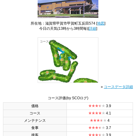
所在地：滋賀県甲賀市甲賀町五反田574 [
地図
]
今日の天気
(13時から3時間毎)[
詳細
]
コース全景
»
コースデータ詳細
コース評価
(by SCOログ)
価格
3.9
コース
4.1
メンテナンス
4
食事
3.7
接客
3.9