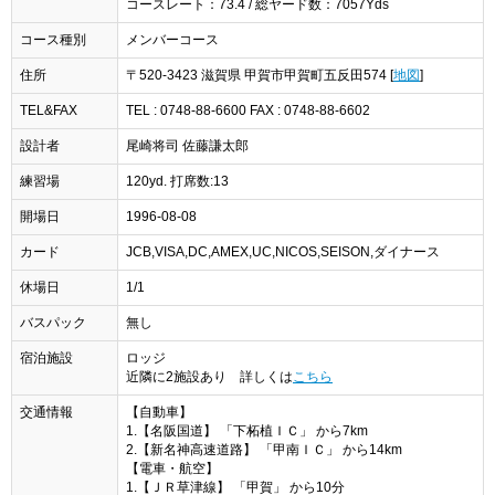
コースレート：73.4 / 総ヤード数：7057Yds
コース種別
メンバーコース
住所
〒520-3423 滋賀県 甲賀市甲賀町五反田574 [
地図
]
TEL&FAX
TEL : 0748-88-6600 FAX : 0748-88-6602
設計者
尾崎将司 佐藤謙太郎
練習場
120yd. 打席数:13
開場日
1996-08-08
カード
JCB,VISA,DC,AMEX,UC,NICOS,SEISON,ダイナース
休場日
1/1
バスパック
無し
宿泊施設
ロッジ
近隣に2施設あり 詳しくは
こちら
交通情報
【自動車】
1.【名阪国道】 「下柘植ＩＣ」 から7km
2.【新名神高速道路】 「甲南ＩＣ」 から14km
【電車・航空】
1.【ＪＲ草津線】 「甲賀」 から10分