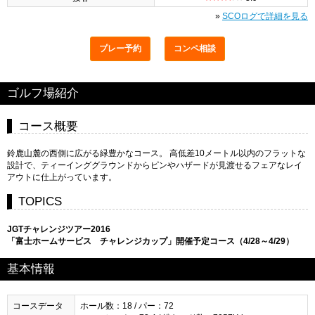
»
SCOログで詳細を見る
プレー予約
コンペ相談
ゴルフ場紹介
コース概要
鈴鹿山麓の西側に広がる緑豊かなコース。 高低差10メートル以内のフラットな
設計で、ティーインググラウンドからピンやハザードが見渡せるフェアなレイ
アウトに仕上がっています。
TOPICS
JGTチャレンジツアー2016
「富士ホームサービス チャレンジカップ」開催予定コース（4/28～4/29）
基本情報
コースデータ
ホール数：18 / パー：72