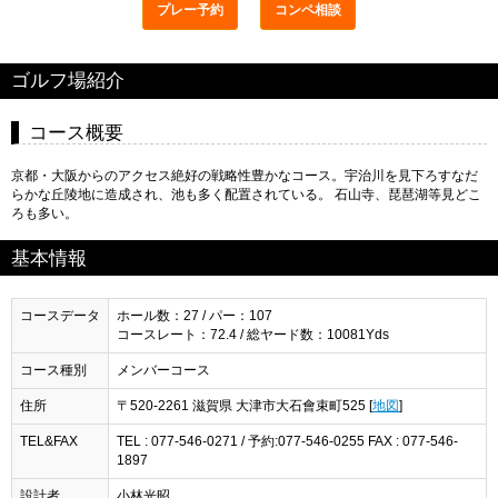
プレー予約
コンペ相談
ゴルフ場紹介
コース概要
京都・大阪からのアクセス絶好の戦略性豊かなコース。宇治川を見下ろすなだ
らかな丘陵地に造成され、池も多く配置されている。 石山寺、琵琶湖等見どこ
ろも多い。
基本情報
コースデータ
ホール数：27 / パー：107
コースレート：72.4 / 総ヤード数：10081Yds
コース種別
メンバーコース
住所
〒520-2261 滋賀県 大津市大石會束町525 [
地図
]
TEL&FAX
TEL : 077-546-0271 / 予約:077-546-0255 FAX : 077-546-
1897
設計者
小林光昭