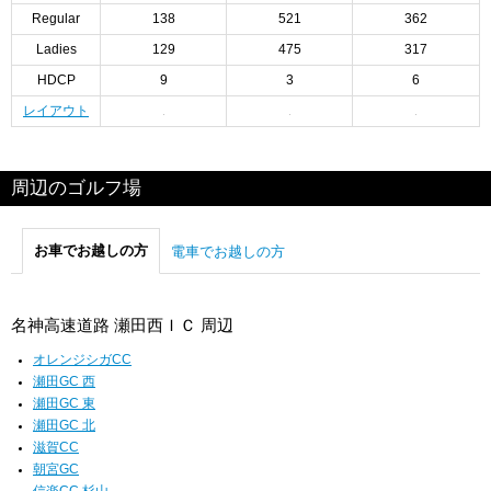
Regular
138
521
362
Ladies
129
475
317
HDCP
9
3
6
レイアウト
周辺のゴルフ場
お車でお越しの方
電車でお越しの方
名神高速道路 瀬田西ＩＣ 周辺
オレンジシガCC
瀬田GC 西
瀬田GC 東
瀬田GC 北
滋賀CC
朝宮GC
信楽CC 杉山