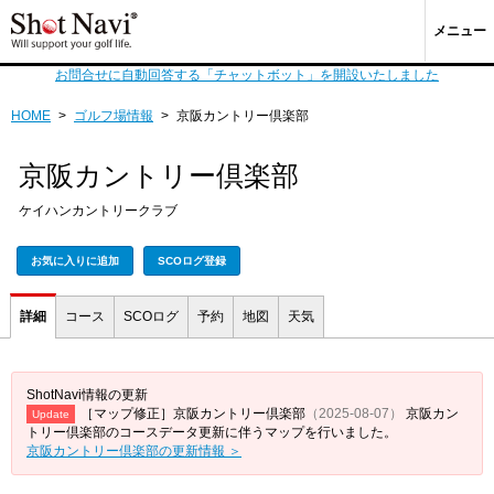
メニュー
お問合せに自動回答する「チャットボット」を開設いたしました
HOME
>
ゴルフ場情報
>
京阪カントリー倶楽部
京阪カントリー倶楽部
ケイハンカントリークラブ
お気に入りに追加
SCOログ登録
詳細
コース
SCOログ
予約
地図
天気
ShotNavi情報の更新
［マップ修正］京阪カントリー倶楽部
（2025-08-07）
京阪カン
Update
トリー倶楽部のコースデータ更新に伴うマップを行いました。
京阪カントリー倶楽部の更新情報 ＞