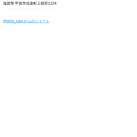
滋賀県 甲賀市信楽町上朝宮1224
@shot_navi からのツイート