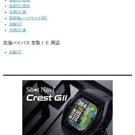
信楽CC 田代
大津CC 西
琵琶湖レークサイドGC
京阪CC
大津CC 東
京滋バイパス 笠取ＩＣ 周辺
京阪CC