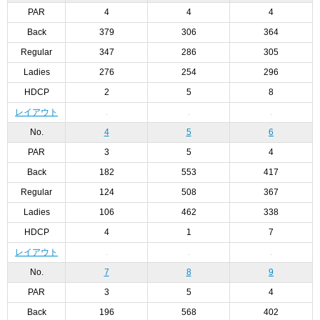
PAR
4
4
4
Back
379
306
364
Regular
347
286
305
Ladies
276
254
296
HDCP
2
5
8
レイアウト
No.
4
5
6
PAR
3
5
4
Back
182
553
417
Regular
124
508
367
Ladies
106
462
338
HDCP
4
1
7
レイアウト
No.
7
8
9
PAR
3
5
4
Back
196
568
402