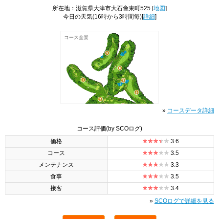
所在地：滋賀県大津市大石會束町525 [
地図
]
今日の天気
(16時から3時間毎)[
詳細
]
コース全景
»
コースデータ詳細
コース評価
(by SCOログ)
価格
3.6
コース
3.5
メンテナンス
3.3
食事
3.5
接客
3.4
»
SCOログで詳細を見る