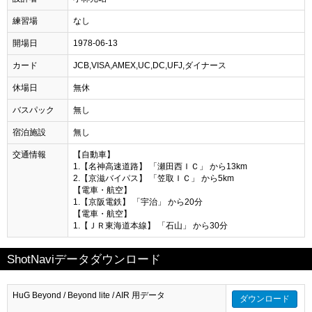
練習場
なし
開場日
1978-06-13
カード
JCB,VISA,AMEX,UC,DC,UFJ,ダイナース
休場日
無休
バスパック
無し
宿泊施設
無し
交通情報
【自動車】
1.【名神高速道路】 「瀬田西ＩＣ」 から13km
2.【京滋バイパス】 「笠取ＩＣ」 から5km
【電車・航空】
1.【京阪電鉄】 「宇治」 から20分
【電車・航空】
1.【ＪＲ東海道本線】 「石山」 から30分
ShotNaviデータダウンロード
HuG Beyond / Beyond lite / AIR 用データ
ダウンロード