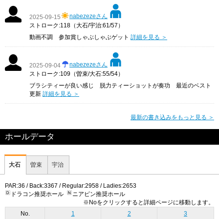
nabezezeさん
2025-09-15
ストローク:118（大石/宇治:61/57）
動画不調 参加賞しゃぶしゃぶゲット
詳細を見る ＞
nabezezeさん
2025-09-04
ストローク:109（曽束/大石:55/54）
ブラシティーが良い感じ 脱力ティーショットが奏功 最近のベスト
更新
詳細を見る ＞
最新の書き込みをもっと見る ＞
ホールデータ
大石
曽束
宇治
PAR:36 / Back:3367 / Regular:2958 / Ladies:2653
ドラコン推奨ホール
ニアピン推奨ホール
※Noをクリックすると詳細ページに移動します。
No.
1
2
3