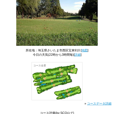
所在地：埼玉県さいたま市西区宝来910 [
地図
]
今日の天気
(22時から3時間毎)[
詳細
]
コース全景
»
コースデータ詳細
コース評価
(by SCOログ)