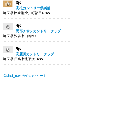
3位
高根カントリー倶楽部
埼玉県 比企郡滑川町福田4045
4位
岡部チサンカントリークラブ
埼玉県 深谷市山崎600
5位
高麗川カントリークラブ
埼玉県 日高市北平沢1485
@shot_navi からのツイート