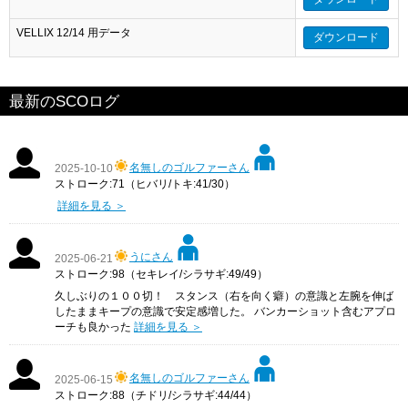
VELLIX 12/14 用データ
ダウンロード
最新のSCOログ
名無しのゴルファーさん
2025-10-10
ストローク:71（ヒバリ/トキ:41/30）
詳細を見る ＞
うにさん
2025-06-21
ストローク:98（セキレイ/シラサギ:49/49）
久しぶりの１００切！ スタンス（右を向く癖）の意識と左腕を伸ば
したままキープの意識で安定感増した。 バンカーショット含むアプロ
ーチも良かった
詳細を見る ＞
名無しのゴルファーさん
2025-06-15
ストローク:88（チドリ/シラサギ:44/44）