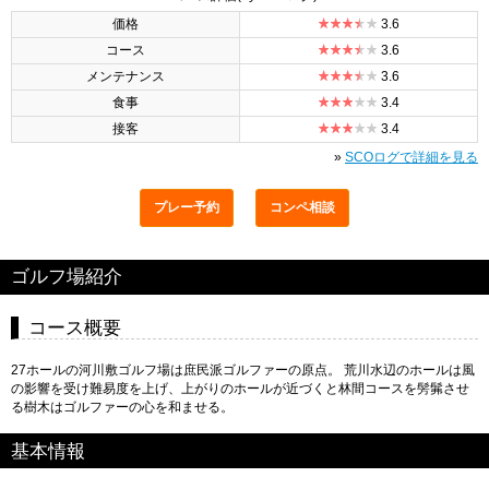
価格
3.6
コース
3.6
メンテナンス
3.6
食事
3.4
接客
3.4
»
SCOログで詳細を見る
プレー予約
コンペ相談
ゴルフ場紹介
コース概要
27ホールの河川敷ゴルフ場は庶民派ゴルファーの原点。 荒川水辺のホールは風
の影響を受け難易度を上げ、上がりのホールが近づくと林間コースを髣髴させ
る樹木はゴルファーの心を和ませる。
基本情報