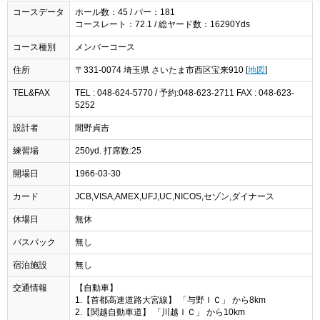
コースデータ
ホール数：45 / パー：181
コースレート：72.1 / 総ヤード数：16290Yds
コース種別
メンバーコース
住所
〒331-0074 埼玉県 さいたま市西区宝来910 [
地図
]
TEL&FAX
TEL : 048-624-5770 / 予約:048-623-2711 FAX : 048-623-
5252
設計者
間野貞吉
練習場
250yd. 打席数:25
開場日
1966-03-30
カード
JCB,VISA,AMEX,UFJ,UC,NICOS,セゾン,ダイナース
休場日
無休
バスパック
無し
宿泊施設
無し
交通情報
【自動車】
1.【首都高速道路大宮線】 「与野ＩＣ」 から8km
2.【関越自動車道】 「川越ＩＣ」 から10km