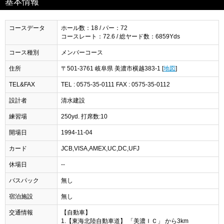
基本情報
コースデータ
ホール数：18 / パー：72
コースレート：72.6 / 総ヤード数：6859Yds
コース種別
メンバーコース
住所
〒501-3761 岐阜県 美濃市横越383-1 [
地図
]
TEL&FAX
TEL : 0575-35-0111 FAX : 0575-35-0112
設計者
清水建設
練習場
250yd. 打席数:10
開場日
1994-11-04
カード
JCB,VISA,AMEX,UC,DC,UFJ
休場日
--
バスパック
無し
宿泊施設
無し
交通情報
【自動車】
1.【東海北陸自動車道】 「美濃ＩＣ」 から3km