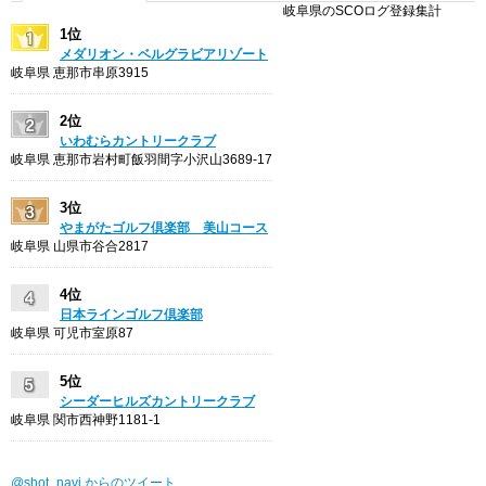
岐阜県のSCOログ登録集計
1位
メダリオン・ベルグラビアリゾート
岐阜県 恵那市串原3915
2位
いわむらカントリークラブ
岐阜県 恵那市岩村町飯羽間字小沢山3689-17
3位
やまがたゴルフ倶楽部 美山コース
岐阜県 山県市谷合2817
4位
日本ラインゴルフ倶楽部
岐阜県 可児市室原87
5位
シーダーヒルズカントリークラブ
岐阜県 関市西神野1181-1
@shot_navi からのツイート