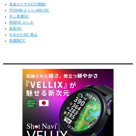
美並ロイヤルCC(閉鎖)
TOSHIN さくら Hills GC
ぎふ美濃GC
明智GC かしお
高富GC
やまがたGC 美山
美濃関CC