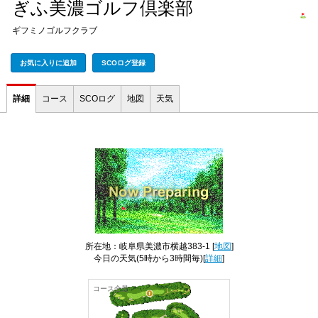
ぎふ美濃ゴルフ倶楽部
ギフミノゴルフクラブ
お気に入りに追加
SCOログ登録
詳細
コース
SCOログ
地図
天気
所在地：岐阜県美濃市横越383-1 [
地図
]
今日の天気
(5時から3時間毎)[
詳細
]
コース全景