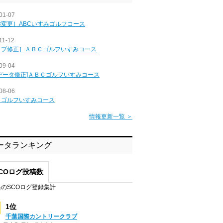
01-07
称変更］ABCいすみゴルフコース
11-12
ップ修正］ＡＢＣゴルフいすみコース
09-04
データ修正]ＡＢＣゴルフいすみコース
08-06
Ｃゴルフいすみコース
情報更新一覧 ＞
ータランキング
COログ投稿数
のSCOログ登録集計
1位
千葉国際カントリークラブ