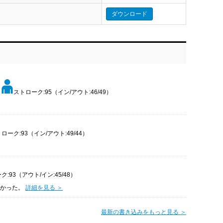
ダウンロード
ストローク:95（イン/アウト:46/49）
ローク:93（イン/アウト:49/44）
:93（アウト/イン:45/48）
良かった。
詳細を見る ＞
最新の書き込みをもっと見る ＞