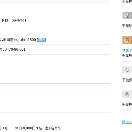
千葉県
ード数：6646Yds
千葉県
すみ市国府台小倉山1800 [
地図
]
X : 0470-86-601
サエ
千葉県
千葉県
千葉県
@sho
円/1名 休日 8,000円/1名 1室4名まで