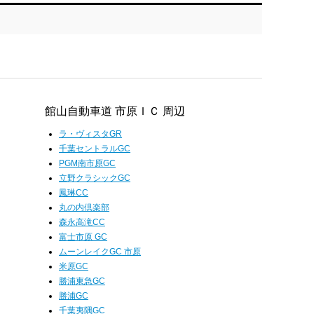
館山自動車道 市原ＩＣ 周辺
ラ・ヴィスタGR
千葉セントラルGC
PGM南市原GC
立野クラシックGC
鳳琳CC
丸の内倶楽部
森永高滝CC
富士市原 GC
ムーンレイクGC 市原
米原GC
勝浦東急GC
勝浦GC
千葉夷隅GC