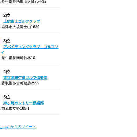
 長生郡長柄町山之郷754-32
2位
上総富士ゴルフクラブ
 君津市大坂富士山1639
3位
アバイディングクラブ ゴルフソ
ティ
 長生郡長南町竹林10
4位
東京国際空港ゴルフ倶楽部
 香取郡多古町船越2599
5位
姉ヶ崎カントリー倶楽部
 市原市立野165-1
t_navi からのツイート