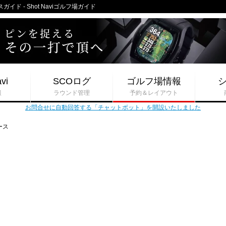
ド - Shot Naviゴルフ場ガイド
vi
SCOログ
ゴルフ場情報
報
ラウンド管理
予約＆レイアウト
お問合せに自動回答する「チャットボット」を開設いたしました
ース