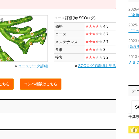
2026-
［名
コース評価
(by SCOログ)
全景
2025-
価格
4.3
［マ
コース
3.7
2023-
メンテナンス
3.7
[高度
食事
3
2013-
接客
3.2
ＡＢ
»
SCOログで詳細を見る
»
コースデータ詳細
こちら
コンペ相談
はこちら
デ
S
千葉県