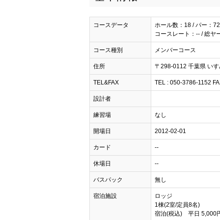
コースデータ
ホール数：18 / パー：72
コースレート：-- / 総ヤ
コース種別
メンバーコース
住所
〒298-0112 千葉県 い
TEL&FAX
TEL : 050-3786-1152 FA
設計者
練習場
なし
開場日
2012-02-01
カード
--
休場日
--
バスパック
無し
宿泊施設
ロッジ
1棟(2室/定員8名)
宿泊(税込) 平日 5,000