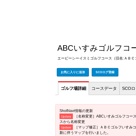
ABCいすみゴルフコ
エービーシーイスミゴルフコース（旧名:ＡＢＣ
お気に入りに追加
SCOログ登録
ゴルフ場
詳細
コース
データ
SCO
ShotNavi情報の更新
［名称変更］ABCいすみゴルフコー
Update
スから名称変更
［マップ修正］ＡＢＣゴルフいすみ
Update
新に伴うマップを行いました。