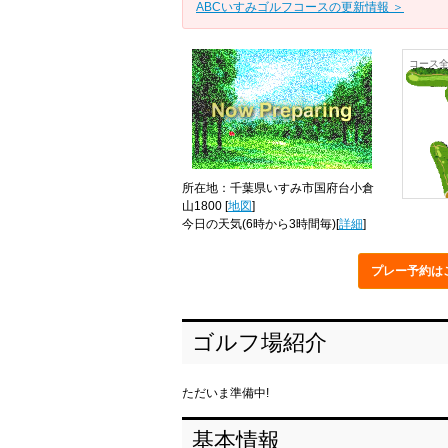
ABCいすみゴルフコースの更新情報 ＞
コース
所在地：千葉県いすみ市国府台小倉
山1800 [
地図
]
今日の天気
(6時から3時間毎)[
詳細
]
プレー予約
は
ゴルフ場紹介
ただいま準備中!
基本情報