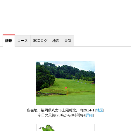
詳細
コース
SCOログ
地図
天気
所在地：福岡県八女市上陽町北川内2914-1 [
地図
]
今日の天気
(23時から3時間毎)[
詳細
]
コース全景