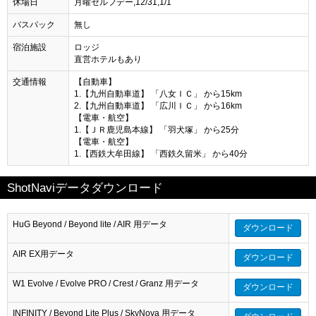
休場日
月曜セルフデー,12/31,1/1
バスパック
無し
宿泊施設
ロッジ
直営ホテルもあり
交通情報
【自動車】
1.【九州自動車道】 「八女ＩＣ」 から15km
2.【九州自動車道】 「広川ＩＣ」 から16km
【電車・航空】
1.【ＪＲ鹿児島本線】 「羽犬塚」 から25分
【電車・航空】
1.【西鉄大牟田線】 「西鉄久留米」 から40分
ShotNaviデータダウンロード
HuG Beyond / Beyond lite / AIR 用データ
ダウンロード
AIR EX用データ
ダウンロード
W1 Evolve / Evolve PRO / Crest / Granz 用データ
ダウンロード
INFINITY / Beyond Lite Plus / SkyNova 用データ