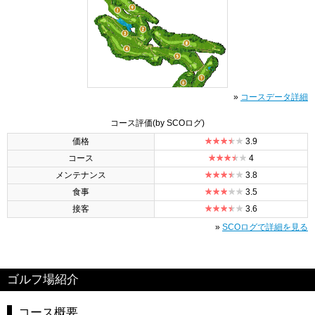
»
コースデータ詳細
コース評価
(by SCOログ)
価格
3.9
コース
4
メンテナンス
3.8
食事
3.5
接客
3.6
»
SCOログで詳細を見る
ゴルフ場紹介
コース概要