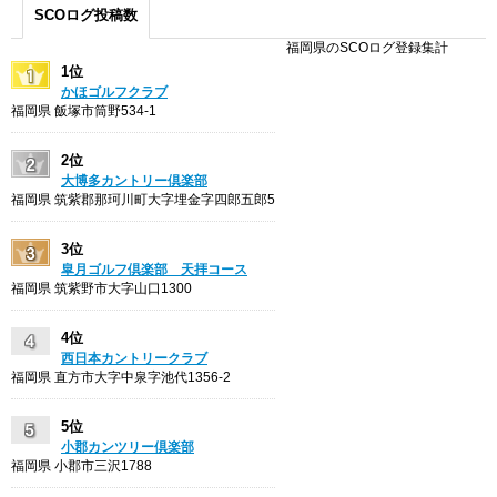
SCOログ投稿数
福岡県のSCOログ登録集計
1位
かほゴルフクラブ
福岡県 飯塚市筒野534-1
2位
大博多カントリー倶楽部
福岡県 筑紫郡那珂川町大字埋金字四郎五郎5
3位
皐月ゴルフ倶楽部 天拝コース
福岡県 筑紫野市大字山口1300
4位
西日本カントリークラブ
福岡県 直方市大字中泉字池代1356-2
5位
小郡カンツリー倶楽部
福岡県 小郡市三沢1788