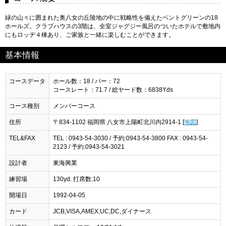
緑の山々に囲まれた奥八女の丘陵地の中に戦略性を備えたベントグリーンの18
ホールズ。クラブハウスの3階は、全室ジャグジー風呂のついたホテルで敷地内
にもロッヂ４棟あり、ご家族と一緒に楽しむことができます。
基本情報
コースデータ
ホール数：18 / パー：72
コースレート：71.7 / 総ヤード数：6838Yds
コース種別
メンバーコース
住所
〒834-1102 福岡県 八女市上陽町北川内2914-1 [
地図
]
TEL&FAX
TEL : 0943-54-3030 / 予約:0943-54-3800 FAX : 0943-54-
2123 / 予約:0943-54-3021
設計者
東海興業
練習場
130yd. 打席数:10
開場日
1992-04-05
カード
JCB,VISA,AMEX,UC,DC,ダイナース