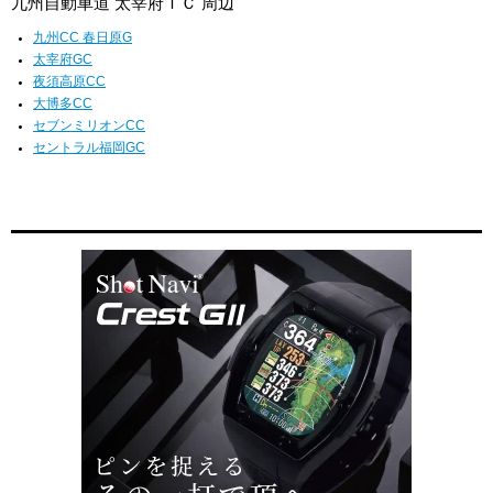
九州自動車道 太宰府ＩＣ 周辺
九州CC 春日原G
太宰府GC
夜須高原CC
大博多CC
セブンミリオンCC
セントラル福岡GC