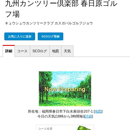
九州カンツリー倶楽部 春日原ゴル
フ場
キュウシュウカンツリークラブ カスガバルゴルフジョウ
お気に入りに追加
SCOログ登録
詳細
コース
SCOログ
地図
天気
所在地：福岡県春日市下白水座頭谷207-1 [
地図
]
今日の天気
(18時から3時間毎)[
詳細
]
コース全景