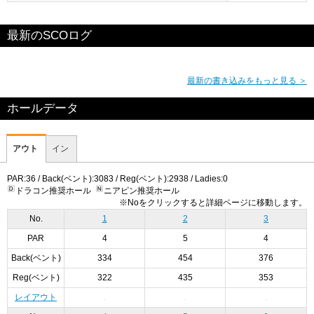
最新のSCOログ
最新の書き込みをもっと見る ＞
ホールデータ
アウト
イン
PAR:36 / Back(ベント):3083 / Reg(ベント):2938 / Ladies:0
ドラコン推奨ホール
ニアピン推奨ホール
※Noをクリックすると詳細ページに移動します。
No.
1
2
3
PAR
4
5
4
Back(ベント)
334
454
376
Reg(ベント)
322
435
353
レイアウト