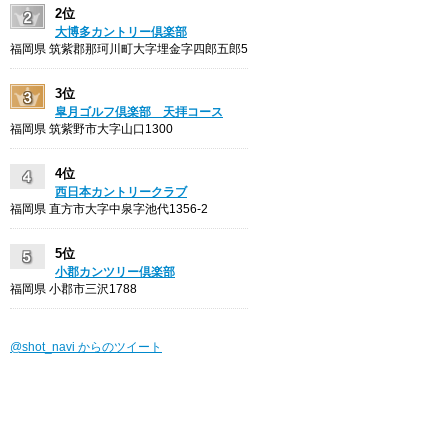
2位
大博多カントリー倶楽部
福岡県 筑紫郡那珂川町大字埋金字四郎五郎5
3位
皐月ゴルフ倶楽部 天拝コース
福岡県 筑紫野市大字山口1300
4位
西日本カントリークラブ
福岡県 直方市大字中泉字池代1356-2
5位
小郡カンツリー倶楽部
福岡県 小郡市三沢1788
@shot_navi からのツイート