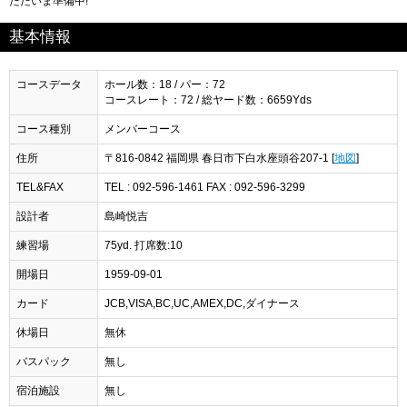
ただいま準備中!
基本情報
コースデータ
ホール数：18 / パー：72
コースレート：72 / 総ヤード数：6659Yds
コース種別
メンバーコース
住所
〒816-0842 福岡県 春日市下白水座頭谷207-1 [
地図
]
TEL&FAX
TEL : 092-596-1461 FAX : 092-596-3299
設計者
島崎悦吉
練習場
75yd. 打席数:10
開場日
1959-09-01
カード
JCB,VISA,BC,UC,AMEX,DC,ダイナース
休場日
無休
バスパック
無し
宿泊施設
無し