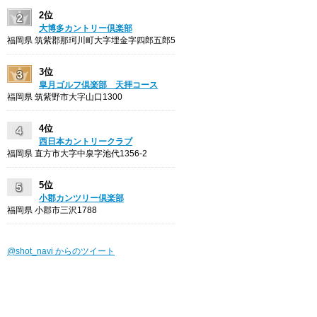
2位
大博多カントリー倶楽部
福岡県 筑紫郡那珂川町大字埋金字四郎五郎5
3位
皐月ゴルフ倶楽部 天拝コース
福岡県 筑紫野市大字山口1300
4位
西日本カントリークラブ
福岡県 直方市大字中泉字池代1356-2
5位
小郡カンツリー倶楽部
福岡県 小郡市三沢1788
@shot_navi からのツイート