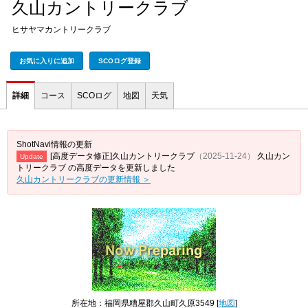
久山カントリークラブ
ヒサヤマカントリークラブ
お気に入りに追加
SCOログ登録
詳細
コース
SCOログ
地図
天気
ShotNavi情報の更新
[高度データ修正]久山カントリークラブ
（2025-11-24）
久山カン
Update
トリークラブ の高度データを更新しました
久山カントリークラブの更新情報 ＞
所在地：福岡県糟屋郡久山町久原3549 [
地図
]