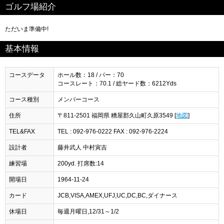
ゴルフ場紹介
ただいま準備中!
基本情報
コースデータ
ホール数：18 / パー：70
コースレート：70.1 / 総ヤード数：6212Yds
コース種別
メンバーコース
住所
〒811-2501 福岡県 糟屋郡久山町久原3549 [
地図
]
TEL&FAX
TEL : 092-976-0222 FAX : 092-976-2224
設計者
藤井武人 中村寅吉
練習場
200yd. 打席数:14
開場日
1964-11-24
カード
JCB,VISA,AMEX,UFJ,UC,DC,BC,ダイナース
休場日
毎週月曜日,12/31～1/2