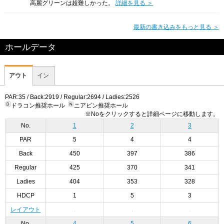
高麗グリーンは超難しかった。
詳細を見る ＞
最新の書き込みをもっと見る ＞
ホールデータ
アウト
イン
PAR:35 / Back:2919 / Regular:2694 / Ladies:2526
ドラコン推奨ホール
ニアピン推奨ホール
※Noをクリックすると詳細ページに移動します。
No.
1
2
3
PAR
5
4
4
Back
450
397
386
Regular
425
370
341
Ladies
404
353
328
HDCP
1
5
3
レイアウト
No.
4
5
6