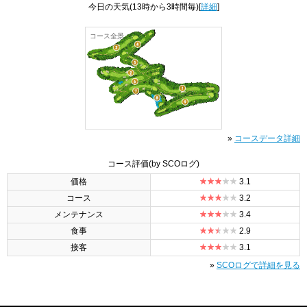
今日の天気
(13時から3時間毎)[
詳細
]
コース全景
»
コースデータ詳細
コース評価
(by SCOログ)
価格
3.1
コース
3.2
メンテナンス
3.4
食事
2.9
接客
3.1
»
SCOログで詳細を見る