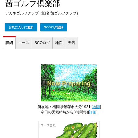
茜ゴルフ倶楽部
アカネゴルフクラブ（旧名:茜ゴルフクラブ）
お気に入りに追加
SCOログ登録
詳細
コース
SCOログ
地図
天気
所在地：福岡県飯塚市大分1931 [
地図
]
今日の天気
(6時から3時間毎)[
詳細
]
コース全景