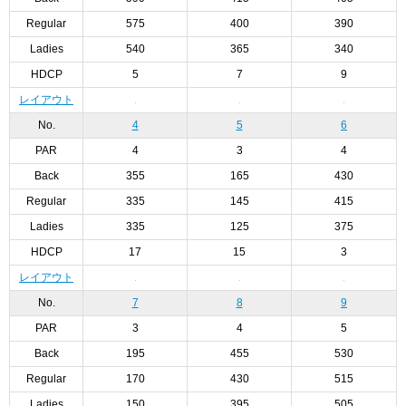
Regular
575
400
390
Ladies
540
365
340
HDCP
5
7
9
レイアウト
No.
4
5
6
PAR
4
3
4
Back
355
165
430
Regular
335
145
415
Ladies
335
125
375
HDCP
17
15
3
レイアウト
No.
7
8
9
PAR
3
4
5
Back
195
455
530
Regular
170
430
515
Ladies
150
395
505