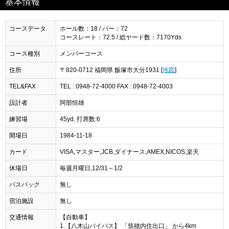
基本情報
コースデータ
ホール数：18 / パー：72
コースレート：72.5 / 総ヤード数：7170Yds
コース種別
メンバーコース
住所
〒820-0712 福岡県 飯塚市大分1931 [
地図
]
TEL&FAX
TEL : 0948-72-4000 FAX : 0948-72-4003
設計者
阿部恒雄
練習場
45yd. 打席数:6
開場日
1984-11-18
カード
VISA,マスター,JCB,ダイナース,AMEX,NICOS,楽天
休場日
毎週月曜日,12/31～1/2
バスパック
無し
宿泊施設
無し
交通情報
【自動車】
1.【八木山バイパス】 「筑穂内住出口」 から4km