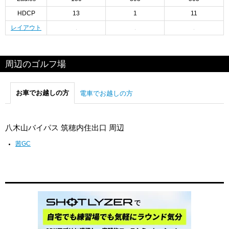
HDCP
13
1
11
レイアウト
周辺のゴルフ場
お車でお越しの方
電車でお越しの方
八木山バイパス 筑穂内住出口 周辺
茜GC