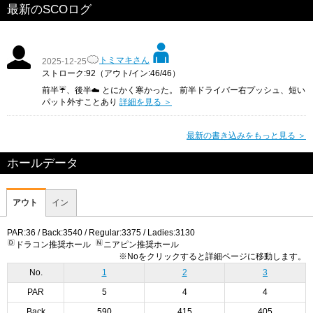
最新のSCOログ
トミマキさん
2025-12-25
ストローク:92（アウト/イン:46/46）
前半☔️、後半☁️ とにかく寒かった。 前半ドライバー右プッシュ、短い
パット外すことあり
詳細を見る ＞
最新の書き込みをもっと見る ＞
ホールデータ
アウト
イン
PAR:36 / Back:3540 / Regular:3375 / Ladies:3130
ドラコン推奨ホール
ニアピン推奨ホール
※Noをクリックすると詳細ページに移動します。
No.
1
2
3
PAR
5
4
4
Back
590
415
405