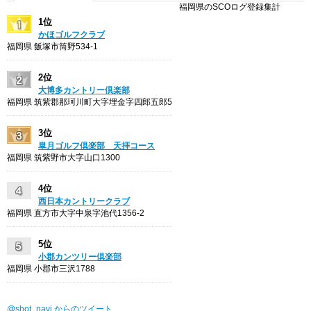
福岡県のSCOログ登録集計
1位
かほゴルフクラブ
福岡県 飯塚市筒野534-1
2位
大博多カントリー倶楽部
福岡県 筑紫郡那珂川町大字埋金字四郎五郎5
3位
皐月ゴルフ倶楽部 天拝コース
福岡県 筑紫野市大字山口1300
4位
西日本カントリークラブ
福岡県 直方市大字中泉字池代1356-2
5位
小郡カンツリー倶楽部
福岡県 小郡市三沢1788
@shot_navi からのツイート