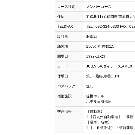
コース種別
メンバーコース
住所
〒819-1133 福岡県 前原市大字
TEL&FAX
TEL : 092-324-5333 FAX : 09
設計者
服部彰
練習場
250yd. 打席数:15
開場日
1992-11-23
カード
JCB,VISA,ダイナース,AMEX
休場日
第1・最終月曜日,1/1
バスパック
無し
宿泊施設
提携ホテル
ホテル日航福岡
交通情報
【自動車】
1.【西九州自動車道】 「前原Ｉ
【電車・航空】
1.【ＪＲ筑肥線】 「筑前前原」