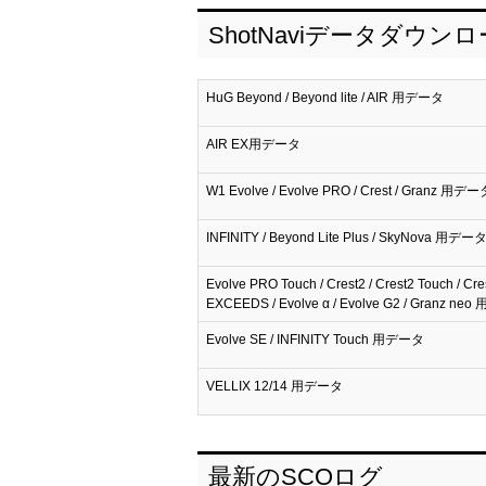
ShotNaviデータダウン
HuG Beyond / Beyond lite / AIR 用データ
AIR EX用データ
W1 Evolve / Evolve PRO / Crest / Granz 用デー
INFINITY / Beyond Lite Plus / SkyNova 用デー
Evolve PRO Touch / Crest2 / Crest2 Touch / Cre
EXCEEDS / Evolve α / Evolve G2 / Granz n
Evolve SE / INFINITY Touch 用データ
VELLIX 12/14 用データ
最新のSCOログ