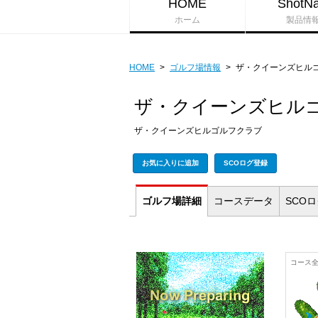
HOME
ShotNa
ホーム
製品情
HOME
>
ゴルフ場情報
>
ザ・クイーンズヒル
ザ・クイーンズヒル
ザ・クイーンズヒルゴルフクラブ
お気に入りに追加
SCOログ登録
ゴルフ場
詳細
コース
データ
SCO
コース