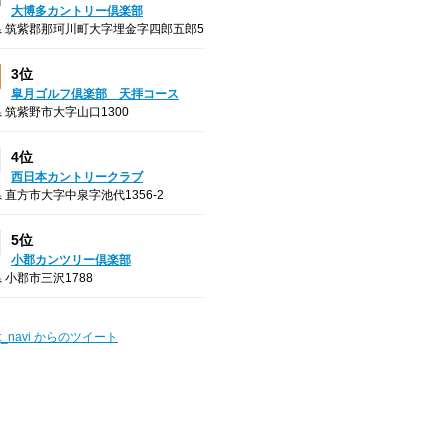
大博多カントリー倶楽部
 筑紫郡那珂川町大字埋金字四郎五郎5
3位
皐月ゴルフ倶楽部 天拝コース
 筑紫野市大字山口1300
4位
西日本カントリークラブ
 直方市大字中泉字池代1356-2
5位
小郡カンツリー倶楽部
 小郡市三沢1788
t_navi からのツイート