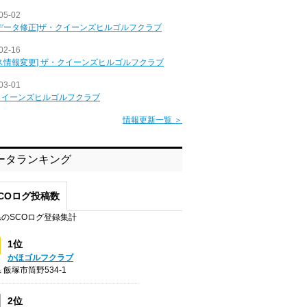
05-02
データ修正]ザ・クイーンズヒルゴルフクラブ
02-16
ス情報変更] ザ・クイーンズヒルゴルフクラブ
03-01
クイーンズヒルゴルフクラブ
情報更新一覧 ＞
ータランキング
COログ投稿数
のSCOログ登録集計
1位
かほゴルフクラブ
 飯塚市筒野534-1
2位