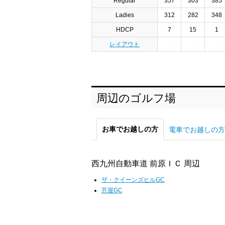
Regular
357
303
385
Ladies
312
282
348
HDCP
7
15
1
レイアウト
周辺のゴルフ場
お車でお越しの方
電車でお越しの方
西九州自動車道 前原ＩＣ 周辺
ザ・クイーンズヒルGC
芥屋GC