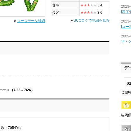
食事
3.4
2023-
[高度
接客
3.6
»
SCOログで詳細を見る
»
コースデータ詳細
2023-
[コー
2009-
ザ・
デ
S
ス（7/23～7/26）
福岡県
福岡県
数：7054Yds