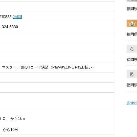
福岡県
富838 [
地図
]
2-324-5330
福岡県
福岡県
,、マスター,一部QRコード決済（PayPay,LINE Pay,D払い）
福岡県
@sho
Ｃ」 から1km
 から10分