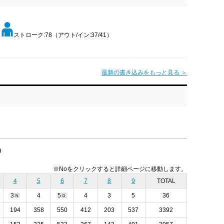
ストローク:78（アウト/イン:37/41）
最新の書き込みをもっと見る ＞
9
※Noをクリックすると詳細ページに移動します。
4
5
6
7
8
9
TOTAL
3
4
5
4
3
5
36
194
358
550
412
203
537
3392