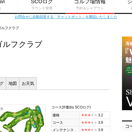
vi
SCOログ
ゴルフ場情報
報
ラウンド管理
予約＆レイアウト
お問合せに自動回答する「チャットボット」を開設いたしました
ゴルフクラブ
ゴルフクラブ
ログ
地図
お
天気
コース評価
(by SCOログ)
全景
価格
3.2
コース
3.9
コ
メンテナンス
3.9