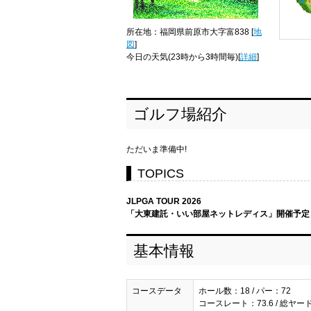
所在地：福岡県前原市大字富838 [
地
図
]
今日の天気
(23時から3時間毎)[
詳細
]
ゴルフ場紹介
ただいま準備中!
TOPICS
JLPGA TOUR 2026
「大東建託・いい部屋ネットレディス」開催予定コー
基本情報
コースデータ
ホール数：18 / パー：72
コースレート：73.6 / 総ヤード