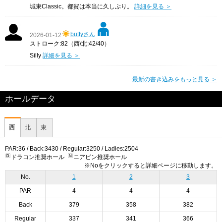
城東Classic。都賀は本当に久しぶり。
詳細を見る ＞
buttyさん
2026-01-12
ストローク:82（西/北:42/40）
Silly
詳細を見る ＞
最新の書き込みをもっと見る ＞
ホールデータ
西
北
東
PAR:36 / Back:3430 / Regular:3250 / Ladies:2504
ドラコン推奨ホール
ニアピン推奨ホール
※Noをクリックすると詳細ページに移動します。
No.
1
2
3
PAR
4
4
4
Back
379
358
382
Regular
337
341
366