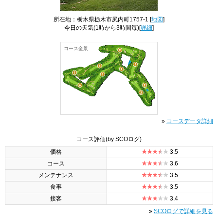
所在地：栃木県栃木市尻内町1757-1 [
地図
]
今日の天気
(1時から3時間毎)[
詳細
]
コース全景
»
コースデータ詳細
コース評価
(by SCOログ)
価格
3.5
コース
3.6
メンテナンス
3.5
食事
3.5
接客
3.4
»
SCOログで詳細を見る