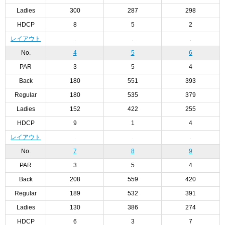
Ladies
300
287
298
HDCP
8
5
2
レイアウト
No.
4
5
6
PAR
3
5
4
Back
180
551
393
Regular
180
535
379
Ladies
152
422
255
HDCP
9
1
4
レイアウト
No.
7
8
9
PAR
3
5
4
Back
208
559
420
Regular
189
532
391
Ladies
130
386
274
HDCP
6
3
7