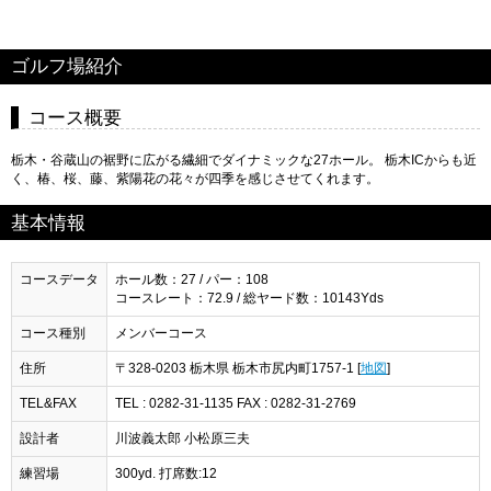
ゴルフ場紹介
コース概要
栃木・谷蔵山の裾野に広がる繊細でダイナミックな27ホール。 栃木ICからも近
く、椿、桜、藤、紫陽花の花々が四季を感じさせてくれます。
基本情報
コースデータ
ホール数：27 / パー：108
コースレート：72.9 / 総ヤード数：10143Yds
コース種別
メンバーコース
住所
〒328-0203 栃木県 栃木市尻内町1757-1 [
地図
]
TEL&FAX
TEL : 0282-31-1135 FAX : 0282-31-2769
設計者
川波義太郎 小松原三夫
練習場
300yd. 打席数:12