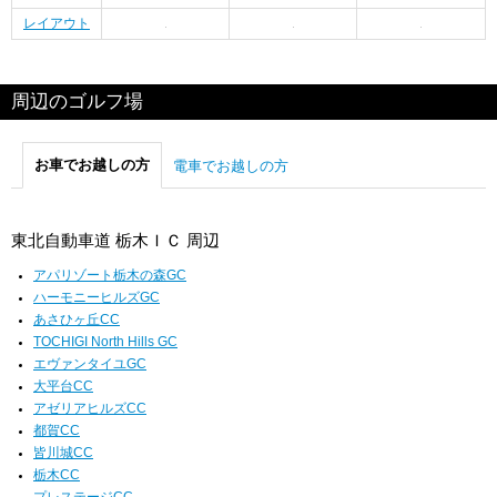
レイアウト
周辺のゴルフ場
お車でお越しの方
電車でお越しの方
東北自動車道 栃木ＩＣ 周辺
アパリゾート栃木の森GC
ハーモニーヒルズGC
あさひヶ丘CC
TOCHIGI North Hills GC
エヴァンタイユGC
大平台CC
アゼリアヒルズCC
都賀CC
皆川城CC
栃木CC
プレステージCC