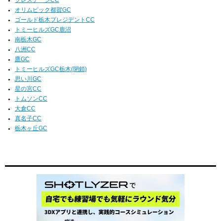
オリムピック都賀GC
ゴールド栃木プレジデントCC
トミーヒルズGC鹿沼
南栃木GC
八洲CC
鷹GC
トミーヒルズGC栃木(閉鎖)
思い川GC
星の宮CC
トムソンCC
大倉CC
真名子CC
栃木ヶ丘GC