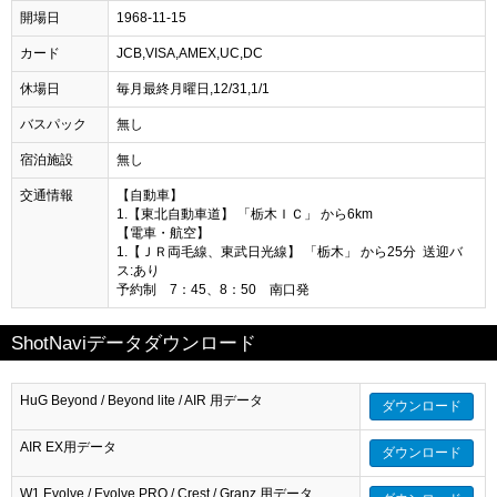
開場日
1968-11-15
カード
JCB,VISA,AMEX,UC,DC
休場日
毎月最終月曜日,12/31,1/1
バスパック
無し
宿泊施設
無し
交通情報
【自動車】
1.【東北自動車道】 「栃木ＩＣ」 から6km
【電車・航空】
1.【ＪＲ両毛線、東武日光線】 「栃木」 から25分 送迎バ
ス:あり
予約制 7：45、8：50 南口発
ShotNaviデータダウンロード
HuG Beyond / Beyond lite / AIR 用データ
ダウンロード
AIR EX用データ
ダウンロード
W1 Evolve / Evolve PRO / Crest / Granz 用データ