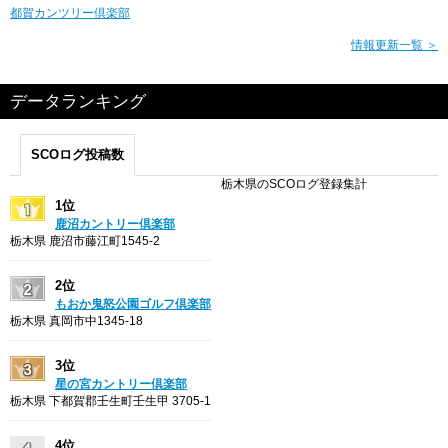
都賀カンツリー倶楽部
情報更新一覧 ＞
データランキング
SCOログ投稿数
栃木県のSCOログ登録集計
1位
鹿沼カントリー倶楽部
栃木県 鹿沼市藤江町1545-2
2位
もおか鬼怒公園ゴルフ倶楽部
栃木県 真岡市中1345-18
3位
星の宮カントリー倶楽部
栃木県 下都賀郡壬生町壬生甲 3705-1
4位