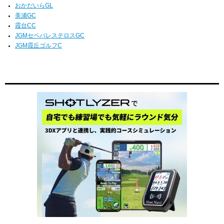
おかだいらGL
美浦GC
霞台CC
JGMセベバレステロスGC
JGM霞丘ゴルフC