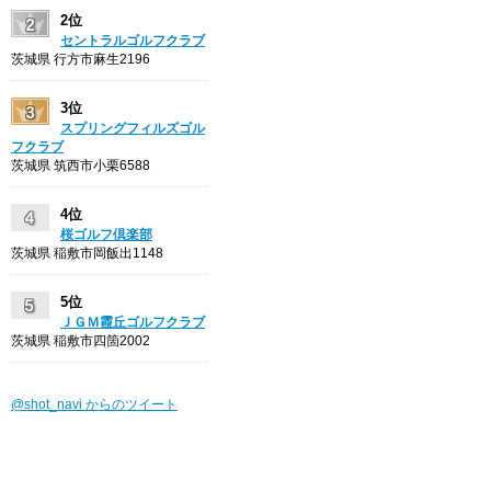
2位
セントラルゴルフクラブ
茨城県 行方市麻生2196
3位
スプリングフィルズゴル
フクラブ
茨城県 筑西市小栗6588
4位
桜ゴルフ倶楽部
茨城県 稲敷市岡飯出1148
5位
ＪＧＭ霞丘ゴルフクラブ
茨城県 稲敷市四箇2002
@shot_navi からのツイート