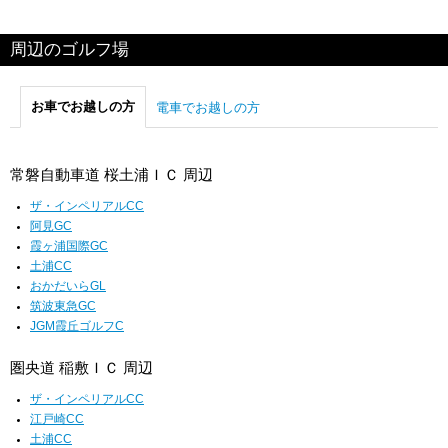
周辺のゴルフ場
お車でお越しの方
電車でお越しの方
常磐自動車道 桜土浦ＩＣ 周辺
ザ・インペリアルCC
阿見GC
霞ヶ浦国際GC
土浦CC
おかだいらGL
筑波東急GC
JGM霞丘ゴルフC
圏央道 稲敷ＩＣ 周辺
ザ・インペリアルCC
江戸崎CC
土浦CC