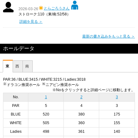
とらごろうさん
2026-03-26
ストローク:110（東/南:52/58）
詳細を見る ＞
最新の書き込みをもっと見る ＞
ホールデータ
東
西
南
PAR:36 / BLUE:3415 / WHITE:3215 / Ladies:3018
ドラコン推奨ホール
ニアピン推奨ホール
※Noをクリックすると詳細ページに移動します。
No.
1
2
3
PAR
5
4
3
BLUE
520
380
175
WHITE
505
360
155
Ladies
498
361
140