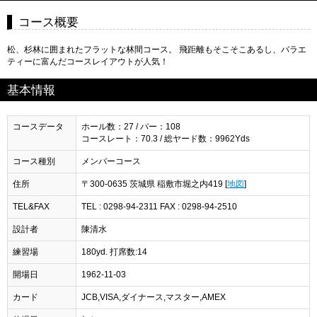
コース概要
松、杉林に囲まれたフラットな林間コース。 飛距離もそこそこあるし、バラエ
ティーに富んだコースレイアウトが人気！
基本情報
コースデータ
ホール数：27 / パー：108
コースレート：70.3 / 総ヤード数：9962Yds
コース種別
メンバーコース
住所
〒300-0635 茨城県 稲敷市堀之内419 [
地図
]
TEL&FAX
TEL : 0298-94-2311 FAX : 0298-94-2510
設計者
陳清水
練習場
180yd. 打席数:14
開場日
1962-11-03
カード
JCB,VISA,ダイナース,マスター,AMEX