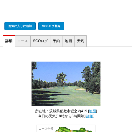
お気に入りに追加
SCOログ登録
詳細
コース
SCOログ
予約
地図
天気
所在地：茨城県稲敷市堀之内419 [
地図
]
今日の天気
(18時から3時間毎)[
詳細
]
コース全景