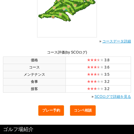
»
コースデータ詳細
コース評価
(by SCOログ)
価格
3.8
コース
3.6
メンテナンス
3.5
食事
3.2
接客
3.2
»
SCOログで詳細を見る
プレー予約
コンペ相談
ゴルフ場紹介