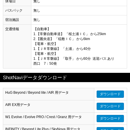
休場日
無し
バスパック
無し
宿泊施設
無し
交通情報
【自動車】
1.【常磐自動車道】 「桜土浦ＩＣ」 から25km
2.【圏央道】 「稲敷ＩＣ」 から6km
【電車・航空】
1.【ＪＲ常磐線】 「土浦」 から40分
【電車・航空】
1.【ＪＲ常磐線】 「取手」 から60分 送迎バス:あり
西口 7：50発
ShotNaviデータダウンロード
HuG Beyond / Beyond lite / AIR 用データ
ダウンロード
AIR EX用データ
ダウンロード
W1 Evolve / Evolve PRO / Crest / Granz 用データ
ダウンロード
INFINITY / Beyond Lite Plus / SkyNova 用データ