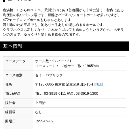
鹿浜橋ＩＣから約１ｋｍ、荒川沿いにあり首都圏から非常に近く、都内にある
利便性の良いゴルフ場です。距離はパー31でショートホールが多いですが、
472ヤードロングホールもちゃんとあります。
河川敷のため平坦でも、池あり土手ありの楽しめる９ホールです。
クラブハウスも新しくなり、これからゴルフを始めようという方から、ベテラ
ンの方まで、ゆっくりと楽しめる都会の穴場です。
基本情報
コースデータ
ホール数：9 / パー：31
コースレート：-- / 総ヤード数：1965Yds
コース種別
セミ・パブリック
住所
〒123-0865 東京都 足立区新田1-15-1 [
地図
]
TEL&FAX
TEL : 03-3919-0111 FAX : 03-3919-1300
設計者
上田治
練習場
なし
開場日
1955-09-09