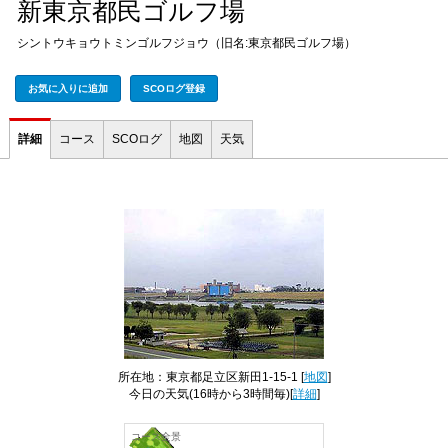
新東京都民ゴルフ場
シントウキョウトミンゴルフジョウ（旧名:東京都民ゴルフ場）
お気に入りに追加
SCOログ登録
詳細
コース
SCOログ
地図
天気
所在地：東京都足立区新田1-15-1 [
地図
]
今日の天気
(16時から3時間毎)[
詳細
]
コース全景