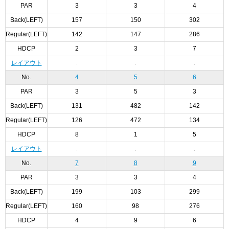
PAR
3
3
4
Back(LEFT)
157
150
302
Regular(LEFT)
142
147
286
HDCP
2
3
7
レイアウト
No.
4
5
6
PAR
3
5
3
Back(LEFT)
131
482
142
Regular(LEFT)
126
472
134
HDCP
8
1
5
レイアウト
No.
7
8
9
PAR
3
3
4
Back(LEFT)
199
103
299
Regular(LEFT)
160
98
276
HDCP
4
9
6