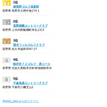
1位
南長野ゴルフ倶楽部
長野県 長野市大岡中牧274-1
2位
長野国際カントリークラブ
長野県 上水内郡飯綱町牟礼1313
3位
望月リソルゴルフクラブ
長野県 佐久市協和3597-27
4位
軽井沢７２ゴルフ 西コース
長野県 北佐久郡軽井沢町発地南軽井沢
5位
千曲高原カントリークラブ
長野県 千曲市八幡芝山2
@shot_navi からのツイート