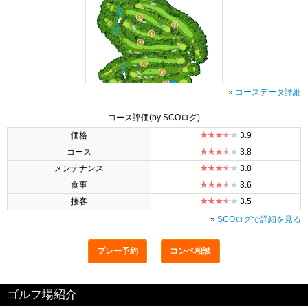
»
コースデータ詳細
コース評価
(by SCOログ)
価格
3.9
コース
3.8
メンテナンス
3.8
食事
3.6
接客
3.5
»
SCOログで詳細を見る
プレー予約
コンペ相談
ゴルフ場紹介