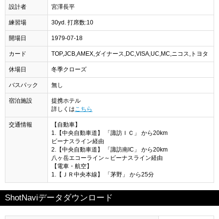
設計者
宮澤長平
練習場
30yd. 打席数:10
開場日
1979-07-18
カード
TOP,JCB,AMEX,ダイナース,DC,VISA,UC,MC,ニコス,トヨタ
休場日
冬季クローズ
バスパック
無し
宿泊施設
提携ホテル
詳しくは
こちら
交通情報
【自動車】
1.【中央自動車道】 「諏訪ＩＣ」 から20km
ビーナスライン経由
2.【中央自動車道】 「諏訪南IC」 から20km
八ヶ岳エコーライン～ビーナスライン経由
【電車・航空】
1.【ＪＲ中央本線】 「茅野」 から25分
ShotNaviデータダウンロード