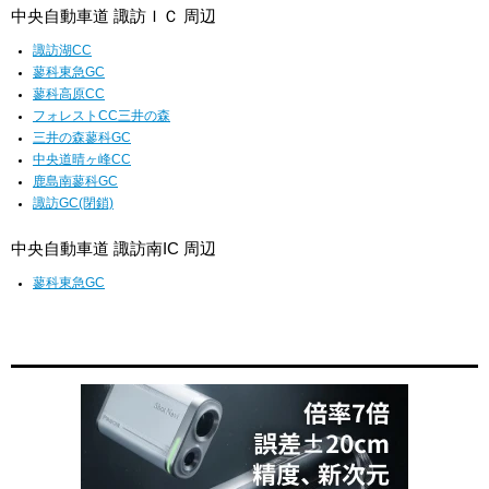
中央自動車道 諏訪ＩＣ 周辺
諏訪湖CC
蓼科東急GC
蓼科高原CC
フォレストCC三井の森
三井の森蓼科GC
中央道晴ヶ峰CC
鹿島南蓼科GC
諏訪GC(閉鎖)
中央自動車道 諏訪南IC 周辺
蓼科東急GC