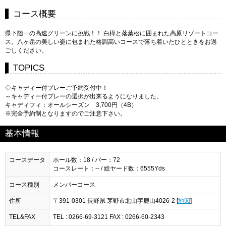
コース概要
県下随一の高速グリーンに挑戦！！ 白樺と落葉松に囲まれた高原リゾートコー
ス。八ヶ岳の美しい姿に包まれた格調高いコースで落ち着いたひとときをお過
ごしください。
TOPICS
◇キャディー付プレーご予約受付中！
～キャディー付プレーの選択が出来るようになりました。
キャディフィ：オールシーズン 3,700円（4B）
※完全予約制となりますのでご注意下さい。
基本情報
コースデータ
ホール数：18 / パー：72
コースレート：-- / 総ヤード数：6555Yds
コース種別
メンバーコース
住所
〒391-0301 長野県 茅野市北山字鹿山4026-2 [
地図
]
TEL&FAX
TEL : 0266-69-3121 FAX : 0266-60-2343