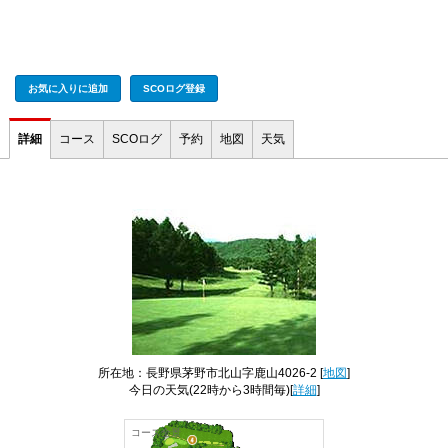
お気に入りに追加
SCOログ登録
詳細
コース
SCOログ
予約
地図
天気
所在地：長野県茅野市北山字鹿山4026-2 [
地図
]
今日の天気
(22時から3時間毎)[
詳細
]
コース全景