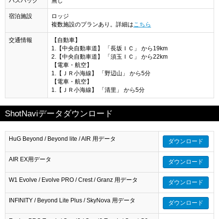
バスパック
無し
宿泊施設
ロッジ
複数施設のプランあり。詳細は
こちら
交通情報
【自動車】
1.【中央自動車道】 「長坂ＩＣ」 から19km
2.【中央自動車道】 「須玉ＩＣ」 から22km
【電車・航空】
1.【ＪＲ小海線】 「野辺山」 から5分
【電車・航空】
1.【ＪＲ小海線】 「清里」 から5分
ShotNaviデータダウンロード
HuG Beyond / Beyond lite / AIR 用データ
ダウンロード
AIR EX用データ
ダウンロード
W1 Evolve / Evolve PRO / Crest / Granz 用データ
ダウンロード
INFINITY / Beyond Lite Plus / SkyNova 用データ
ダウンロード