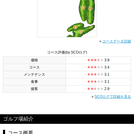
»
コースデータ詳細
コース評価
(by SCOログ)
価格
3.9
コース
3.4
メンテナンス
3.1
食事
3.1
接客
2.9
»
SCOログで詳細を見る
ゴルフ場紹介
コース概要