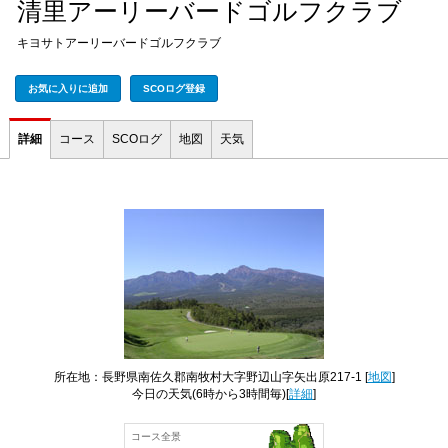
清里アーリーバードゴルフクラブ
キヨサトアーリーバードゴルフクラブ
お気に入りに追加
SCOログ登録
詳細
コース
SCOログ
地図
天気
所在地：長野県南佐久郡南牧村大字野辺山字矢出原217-1 [
地図
]
今日の天気
(6時から3時間毎)[
詳細
]
コース全景