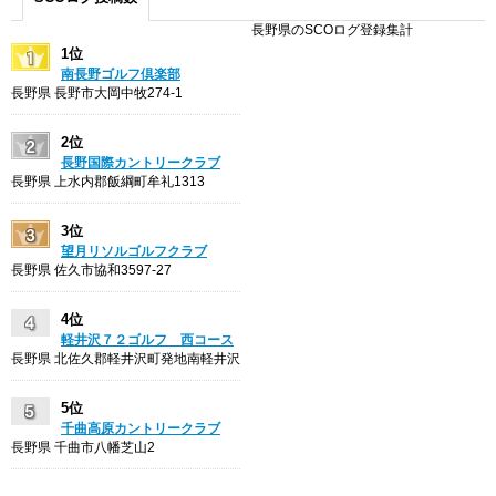
長野県のSCOログ登録集計
1位
南長野ゴルフ倶楽部
長野県 長野市大岡中牧274-1
2位
長野国際カントリークラブ
長野県 上水内郡飯綱町牟礼1313
3位
望月リソルゴルフクラブ
長野県 佐久市協和3597-27
4位
軽井沢７２ゴルフ 西コース
長野県 北佐久郡軽井沢町発地南軽井沢
5位
千曲高原カントリークラブ
長野県 千曲市八幡芝山2