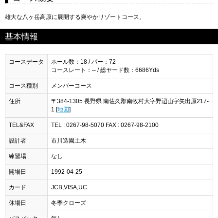
雄大な八ヶ岳高原に展開する爽やかリゾートコース。
基本情報
コースデータ
ホール数：18 / パー：72
コースレート：-- / 総ヤード数：6686Yds
コース種別
メンバーコース
住所
〒384-1305 長野県 南佐久郡南牧村大字野辺山字矢出原217-
1 [
地図
]
TEL&FAX
TEL : 0267-98-5070 FAX : 0267-98-2100
設計者
市川造園土木
練習場
なし
開場日
1992-04-25
カード
JCB,VISA,UC
休場日
冬季クローズ