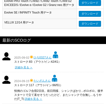
Evolve PRO Touch / Crest2 / Crest2 Touch / Crest G2
ダウンロード
EXCEEDS / Evolve α / Evolve G2 / Granz neo 用データ
Evolve SE / INFINITY Touch 用データ
ダウンロード
VELLIX 12/14 用データ
ダウンロード
最新のSCOログ
ひろ0327さん
2025-09-02
ストローク:83（アウト/イン:42/41）
詳細を見る ＞
たいざんさん
2024-09-15
ストローク:117（アウト/イン:66/51）
恒例のゴルフ合宿2日目。前日同様、シャンクばかり...ボロボロ。後半
スタートで立て直せそうだったけど、またシャンクで台無し...もうや
だ(T_T)
詳細を見る ＞