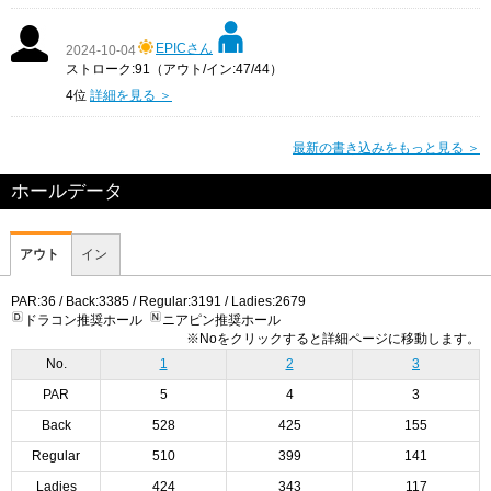
EPICさん
2024-10-04
ストローク:91（アウト/イン:47/44）
4位
詳細を見る ＞
最新の書き込みをもっと見る ＞
ホールデータ
アウト
イン
PAR:36 / Back:3385 / Regular:3191 / Ladies:2679
ドラコン推奨ホール
ニアピン推奨ホール
※Noをクリックすると詳細ページに移動します。
No.
1
2
3
PAR
5
4
3
Back
528
425
155
Regular
510
399
141
Ladies
424
343
117