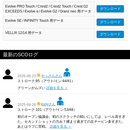
Evolve PRO Touch / Crest2 / Crest2 Touch / Crest G2
ダウンロード
EXCEEDS / Evolve α / Evolve G2 / Granz neo 用データ
Evolve SE / INFINITY Touch 用データ
ダウンロード
VELLIX 12/14 用データ
ダウンロード
最新のSCOログ
やっさんさん
2026-06-23
ストローク:85（アウト/イン:44/41）
グリーンがムズい
詳細を見る ＞
kasyさん
2025-09-26
ストローク:101（アウト/イン:53/48）
初のオープン協議会。初のスクラッチの戦いにしては、レベル高すぎ
た。セカンドショットの力み？捕まり過ぎての左チーピン多すぎた。
あとはラフに苦戦。
詳細を見る ＞