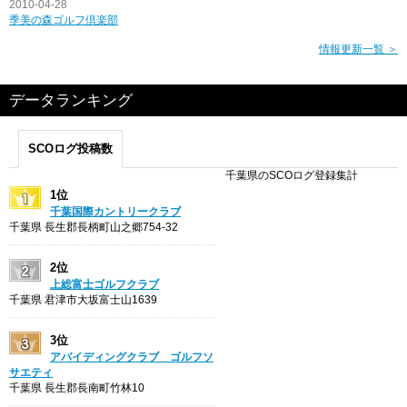
2010-04-28
季美の森ゴルフ倶楽部
情報更新一覧 ＞
データランキング
SCOログ投稿数
千葉県のSCOログ登録集計
1位
千葉国際カントリークラブ
千葉県 長生郡長柄町山之郷754-32
2位
上総富士ゴルフクラブ
千葉県 君津市大坂富士山1639
3位
アバイディングクラブ ゴルフソ
サエティ
千葉県 長生郡長南町竹林10