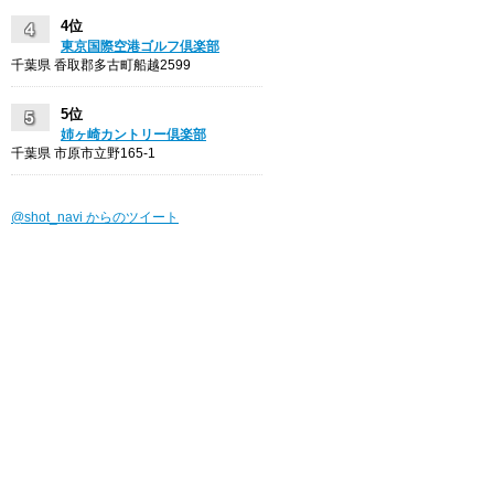
4位
東京国際空港ゴルフ倶楽部
千葉県 香取郡多古町船越2599
5位
姉ヶ崎カントリー倶楽部
千葉県 市原市立野165-1
@shot_navi からのツイート