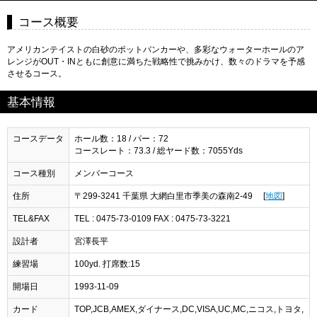
コース概要
アメリカンテイストの白砂のポットバンカーや、多彩なウォーターホールのア
レンジがOUT・INともに創意に満ちた戦略性で挑みかけ、数々のドラマを予感
させるコース。
基本情報
コースデータ
ホール数：18 / パー：72
コースレート：73.3 / 総ヤード数：7055Yds
コース種別
メンバーコース
住所
〒299-3241 千葉県 大網白里市季美の森南2-49 [
地図
]
TEL&FAX
TEL : 0475-73-0109 FAX : 0475-73-3221
設計者
宮澤長平
練習場
100yd. 打席数:15
開場日
1993-11-09
カード
TOP,JCB,AMEX,ダイナース,DC,VISA,UC,MC,ニコス,トヨタ,