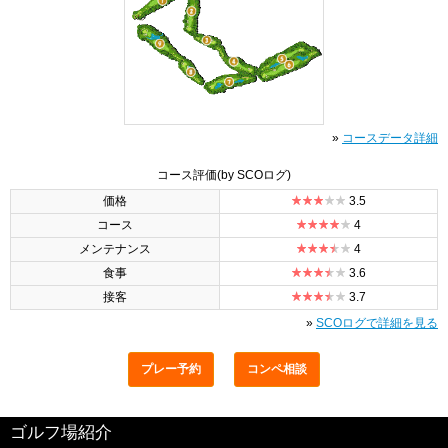
»
コースデータ詳細
コース評価
(by SCOログ)
価格
3.5
コース
4
メンテナンス
4
食事
3.6
接客
3.7
»
SCOログで詳細を見る
プレー予約
コンペ相談
ゴルフ場紹介