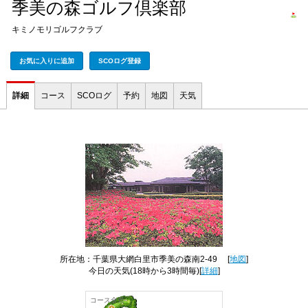
季美の森ゴルフ倶楽部
キミノモリゴルフクラブ
お気に入りに追加
SCOログ登録
詳細
コース
SCOログ
予約
地図
天気
所在地：千葉県大網白里市季美の森南2-49 [
地図
]
今日の天気
(18時から3時間毎)[
詳細
]
コース全景