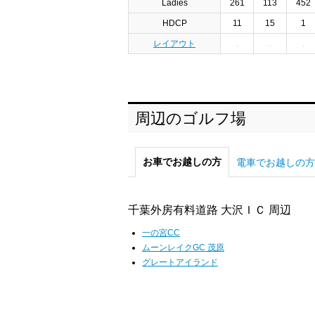
Ladies
261
113
452
HDCP
11
15
1
レイアウト
周辺のゴルフ場
お車でお越しの方
電車でお越しの方
千葉外房有料道路 大沢ＩＣ 周辺
一の宮CC
ムーンレイクGC 茂原
グレートアイランド