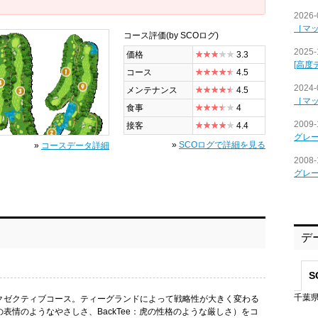
2026-
［マ
コース評価
(by SCOログ)
全景
2025-
価格
3.3
[高度
コース
4.5
2024-
メンテナンス
4.5
［マ
食事
4
2009-
接客
4.4
グレ
»
SCOログで詳細を見る
»
コースデータ詳細
2008-
グレ
デ
S
千葉県
クゼクティブコース。ティーグランドによって戦略性が大きく変わる
さぎの表情のようなやさしさ、BackTee：虎の性格のような厳しさ）をコ