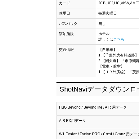
カード
JCB,UFJ,UC,VISA,
休場日
毎週火曜日
バスパック
無し
宿泊施設
ホテル
詳しくは
こちら
交通情報
【自動車】
1.【千葉外房有料道路】 
2.【圏央道】 「市原鶴舞
【電車・航空】
1.【ＪＲ外房線】 「茂原
ShotNaviデータダウン
HuG Beyond / Beyond lite / AIR 用データ
AIR EX用データ
W1 Evolve / Evolve PRO / Crest / Granz 用デー