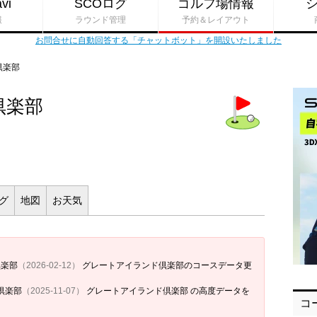
vi
SCOログ
ゴルフ場情報
報
ラウンド管理
予約＆レイアウト
お問合せに自動回答する「チャットボット」を開設いたしました
倶楽部
倶楽部
ログ
地図
お
天気
倶楽部
（2026-02-12）
グレートアイランド倶楽部のコースデータ更
倶楽部
（2025-11-07）
グレートアイランド倶楽部 の高度データを
コ