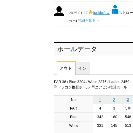
junkieさん
ストローク
2025-01-17
っっj
詳細を見る ＞
ホールデータ
アウト
イン
PAR:36 / Blue:3204 / White:2875 / Ladies:2459
ドラコン推奨ホール
ニアピン推奨ホール
No.
1
2
3
PAR
4
3
5
Blue
342
160
546
White
321
145
513