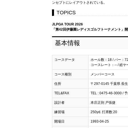
ンセプトにレイアウトされている。
TOPICS
JLPGA TOUR 2026
「第42回伊藤園レディスゴルフトーナメント」開催予
基本情報
コースデータ
ホール数：18 / パー：7
コースレート：-- / 総ヤ
コース種別
メンバーコース
住所
〒297-0145 千葉県 長
TEL&FAX
TEL : 0475-46-3000 / 
設計者
本庄正則 戸張捷
練習場
250yd. 打席数:20
開場日
1993-04-25