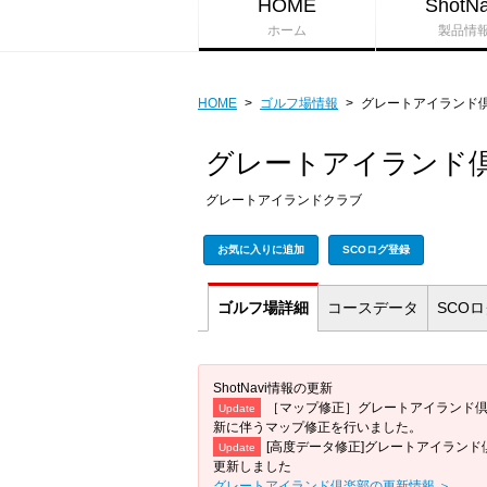
HOME
ShotNa
ホーム
製品情
HOME
>
ゴルフ場情報
>
グレートアイランド
グレートアイランド
グレートアイランドクラブ
お気に入りに追加
SCOログ登録
ゴルフ場
詳細
コース
データ
SCO
ShotNavi情報の更新
［マップ修正］グレートアイランド
Update
新に伴うマップ修正を行いました。
[高度データ修正]グレートアイランド
Update
更新しました
グレートアイランド倶楽部の更新情報 ＞