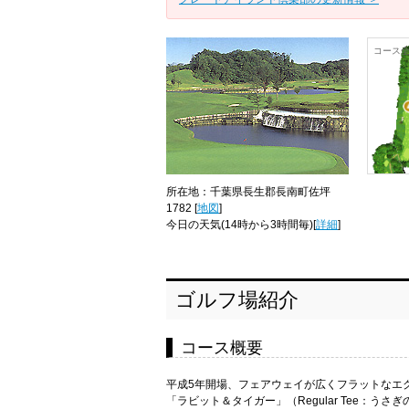
コース
所在地：千葉県長生郡長南町佐坪
1782 [
地図
]
今日の天気
(14時から3時間毎)[
詳細
]
ゴルフ場紹介
コース概要
平成5年開場、フェアウェイが広くフラットなエ
「ラビット＆タイガー」（Regular Tee：う