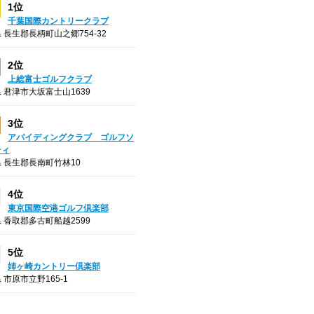
1位
千葉国際カントリークラブ
 長生郡長柄町山之郷754-32
2位
上総富士ゴルフクラブ
 君津市大坂富士山1639
3位
アバイディングクラブ ゴルフソ
ティ
 長生郡長南町竹林10
4位
東京国際空港ゴルフ倶楽部
 香取郡多古町船越2599
5位
姉ヶ崎カントリー倶楽部
 市原市立野165-1