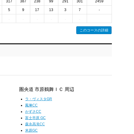
317
387
238
99
291
301
2459
5
9
17
13
3
7
-
このコースの詳細
圏央道 市原鶴舞ＩＣ 周辺
ラ・ヴィスタGR
鳳琳CC
かずさCC
富士市原 GC
森永高滝CC
米原GC