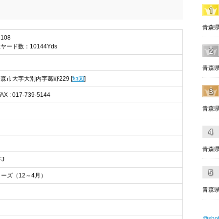
青森県
108
ヤード数：10144Yds
青森県
 青森市大字大別内字葛野229 [
地図
]
FAX : 017-739-5144
青森県
青森県
FJ
ーズ（12～4月）
青森県
@sho