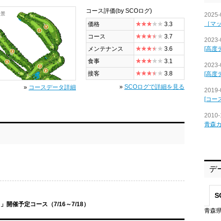
コース評価
(by SCOログ)
全景
2025-
［マ
価格
3.3
コース
3.7
2023-
[高度
メンテナンス
3.6
食事
3.1
2023-
接客
3.8
[高度
»
SCOログで詳細を見る
»
コースデータ詳細
2019-
[コー
2010-
青森
デ
S
開催予定コース（7/16～7/18）
青森県