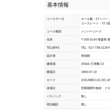
基本情報
コースデータ
ホール数：27 / パー：
コースレート：72 / 総
コース種別
メンバーコース
住所
〒030-0144 青森県
TEL&FAX
TEL : 017-739-2129 
設計者
発知朗
練習場
250yd. 打席数:13
開場日
1964-07-10
カード
JCB,AMEX,UC,DC,U
休場日
営業期間中無休 クロ
バスパック
無し
宿泊施設
無し