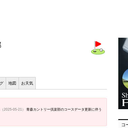
部
ログ
地図
お
天気
部
（2025-05-21）
青森カントリー倶楽部のコースデータ更新に伴う
コ