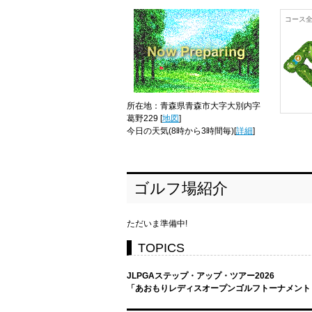
コース
所在地：青森県青森市大字大別内字
葛野229 [
地図
]
今日の天気
(8時から3時間毎)[
詳細
]
ゴルフ場紹介
ただいま準備中!
TOPICS
JLPGAステップ・アップ・ツアー2026
「あおもりレディスオープンゴルフトーナメント 」