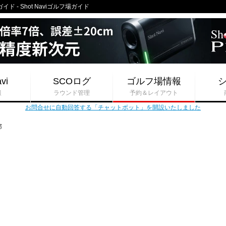
- Shot Naviゴルフ場ガイド
vi
SCOログ
ゴルフ場情報
報
ラウンド管理
予約＆レイアウト
お問合せに自動回答する「チャットボット」を開設いたしました
部