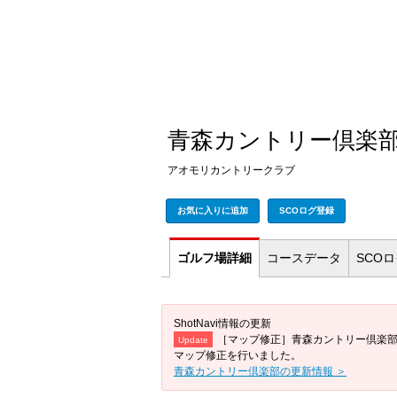
青森カントリー倶楽
アオモリカントリークラブ
お気に入りに追加
SCOログ登録
ゴルフ場
詳細
コース
データ
SCO
ShotNavi情報の更新
［マップ修正］青森カントリー倶楽
Update
マップ修正を行いました。
青森カントリー倶楽部の更新情報 ＞