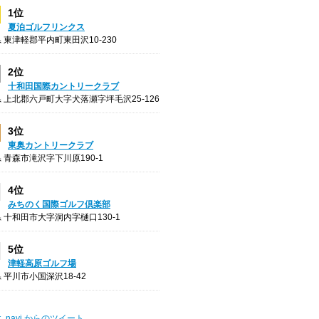
1位
夏泊ゴルフリンクス
 東津軽郡平内町東田沢10-230
2位
十和田国際カントリークラブ
 上北郡六戸町大字犬落瀬字坪毛沢25-126
3位
東奥カントリークラブ
 青森市滝沢字下川原190-1
4位
みちのく国際ゴルフ倶楽部
 十和田市大字洞内字樋口130-1
5位
津軽高原ゴルフ場
 平川市小国深沢18-42
t_navi からのツイート