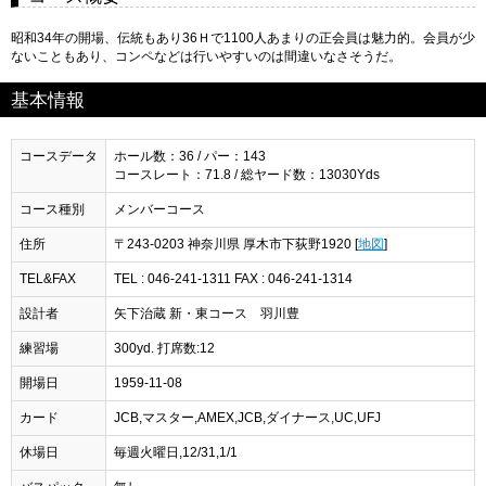
昭和34年の開場、伝統もあり36Ｈで1100人あまりの正会員は魅力的。会員が少
ないこともあり、コンペなどは行いやすいのは間違いなさそうだ。
基本情報
コースデータ
ホール数：36 / パー：143
コースレート：71.8 / 総ヤード数：13030Yds
コース種別
メンバーコース
住所
〒243-0203 神奈川県 厚木市下荻野1920 [
地図
]
TEL&FAX
TEL : 046-241-1311 FAX : 046-241-1314
設計者
矢下治蔵 新・東コース 羽川豊
練習場
300yd. 打席数:12
開場日
1959-11-08
カード
JCB,マスター,AMEX,JCB,ダイナース,UC,UFJ
休場日
毎週火曜日,12/31,1/1