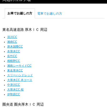
お車でお越しの方
電車でお越しの方
東名高速道路 厚木ＩＣ 周辺
清川CC
湘南CC
厚木国際CC
本厚木CC
長竹CC
相模野CC
湘南シーサイドCC
東名厚木CC
スリーハンドレッド
大厚木CC 本コース
中津川CC
大厚木CC 桜
伊勢原CC
圏央道 圏央厚木ＩＣ 周辺