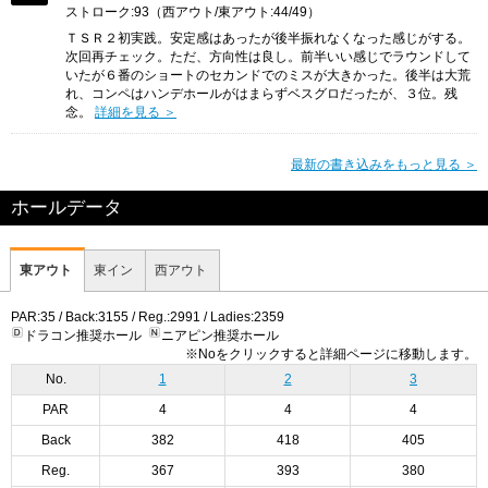
ストローク:93（西アウト/東アウト:44/49）
ＴＳＲ２初実践。安定感はあったが後半振れなくなった感じがする。
次回再チェック。ただ、方向性は良し。前半いい感じでラウンドして
いたが６番のショートのセカンドでのミスが大きかった。後半は大荒
れ、コンペはハンデホールがはまらずベスグロだったが、３位。残
念。
詳細を見る ＞
最新の書き込みをもっと見る ＞
ホールデータ
東アウト
東イン
西アウト
PAR:35 / Back:3155 / Reg.:2991 / Ladies:2359
ドラコン推奨ホール
ニアピン推奨ホール
※Noをクリックすると詳細ページに移動します。
No.
1
2
3
PAR
4
4
4
Back
382
418
405
Reg.
367
393
380