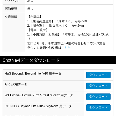
バスパック
無し
宿泊施設
無し
交通情報
【自動車】
1.【東名高速道路】 「厚木ＩＣ」 から7km
2.【圏央道】 「圏央厚木ＩＣ」 から9km
【電車・航空】
1.【小田急線、相鉄線】 「本厚木」 から15分 送迎バス:あ
り
北口より3分、厚木国際ビル4階の待合わせラウンジ集合
ラウンジ詳細や時刻表は
こちら
ShotNaviデータダウンロード
HuG Beyond / Beyond lite / AIR 用データ
ダウンロード
AIR EX用データ
ダウンロード
W1 Evolve / Evolve PRO / Crest / Granz 用データ
ダウンロード
INFINITY / Beyond Lite Plus / SkyNova 用データ
ダウンロード