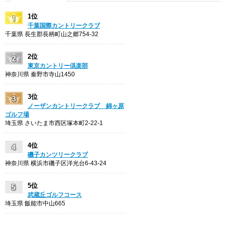
1位
千葉国際カントリークラブ
千葉県 長生郡長柄町山之郷754-32
2位
東京カントリー倶楽部
神奈川県 秦野市寺山1450
3位
ノーザンカントリークラブ 錦ヶ原
ゴルフ場
埼玉県 さいたま市西区塚本町2-22-1
4位
磯子カンツリークラブ
神奈川県 横浜市磯子区洋光台6-43-24
5位
武蔵丘ゴルフコース
埼玉県 飯能市中山665