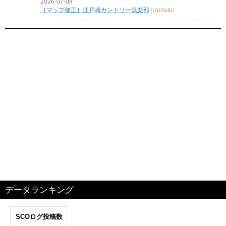
2026-07-08
［マップ修正］江戸崎カントリー倶楽部
[
Update
]
データランキング
SCOログ投稿数