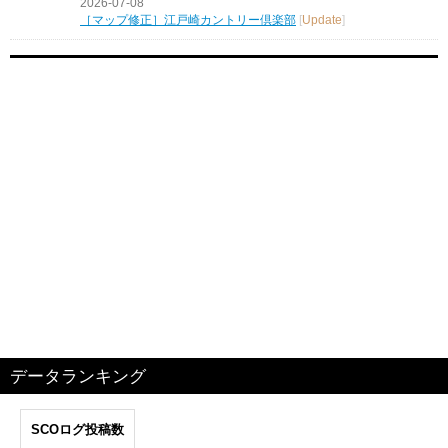
2026-07-08
［マップ修正］江戸崎カントリー倶楽部
[
Update
]
データランキング
SCOログ投稿数