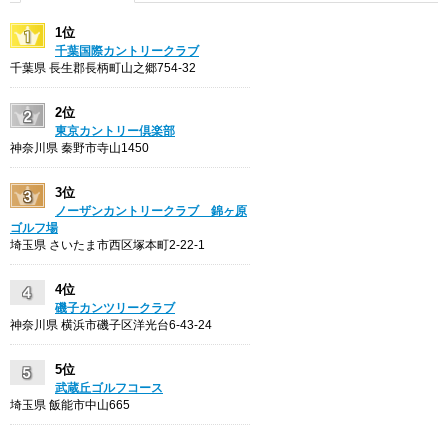
1位
千葉国際カントリークラブ
千葉県 長生郡長柄町山之郷754-32
2位
東京カントリー倶楽部
神奈川県 秦野市寺山1450
3位
ノーザンカントリークラブ 錦ヶ原
ゴルフ場
埼玉県 さいたま市西区塚本町2-22-1
4位
磯子カンツリークラブ
神奈川県 横浜市磯子区洋光台6-43-24
5位
武蔵丘ゴルフコース
埼玉県 飯能市中山665