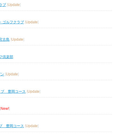
ラブ
[
Update
]
・ゴルフクラブ
[
Update
]
宮古島
[
Update
]
フ倶楽部
デン
[
Update
]
ラブ 豊岡コース
[
Update
]
[
New!
]
ブ 豊岡コース
[
Update
]