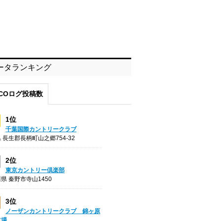
ータランキング
COログ投稿数
1位
千葉国際カントリークラブ
 長生郡長柄町山之郷754-32
2位
東京カントリー倶楽部
県 秦野市寺山1450
3位
ノーザンカントリークラブ 錦ヶ原
フ場