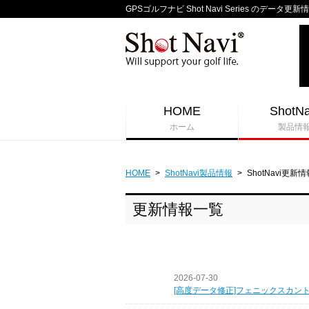
GPSゴルフナビ Shot Navi Series のデータ更新
HOME
ShotNa
ホーム
製品情
HOME
>
ShotNavi製品情報
>
ShotNavi更新情
更新情報一覧
2026-07-30
[高度データ修正]フェニックスカン