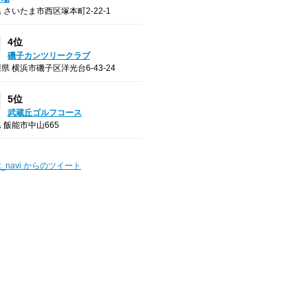
 さいたま市西区塚本町2-22-1
4位
磯子カンツリークラブ
県 横浜市磯子区洋光台6-43-24
5位
武蔵丘ゴルフコース
 飯能市中山665
t_navi からのツイート