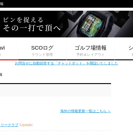
情報
vi
SCOログ
ゴルフ場情報
報
ラウンド管理
予約＆レイアウト
お問合せに自動回答する「チャットボット」を開設いたしました
報
海外の情報更新一覧はこちら ＞
トリークラブ
[
Update
]