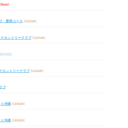
[
New!
]
ブ 豊岡コース
[
Update
]
ークカントリークラブ
[
Update
]
[
Modify
]
クカントリークラブ
[
Update
]
ラブ
ート沖縄
[
Update
]
ート沖縄
[
Update
]