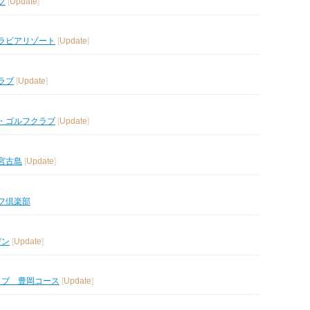
ブ
[
Update
]
ラビアリゾート
[
Update
]
ラブ
[
Update
]
・ゴルフクラブ
[
Update
]
宮古島
[
Update
]
フ倶楽部
デン
[
Update
]
ラブ 豊岡コース
[
Update
]