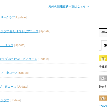
海外の情報更新一覧はこちら ＞
トリークラブ
[
Update
]
フクラブ みたけ花トピアコース
[
Update
]
デ
S
リークラブ
[
Update
]
クラブ みたけ花トピアコース
[
Update
]
千葉県
ラブ 東コース
[
Update
]
ブ 東コース
[
Update
]
神奈川
ークラブ
[
Update
]
ゴル