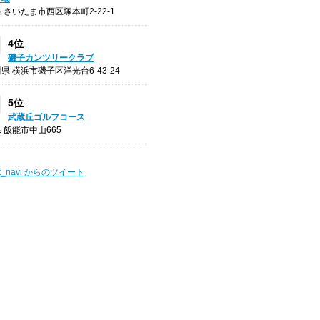
 さいたま市西区塚本町2-22-1
4位
磯子カンツリークラブ
県 横浜市磯子区洋光台6-43-24
5位
武蔵丘ゴルフコース
 飯能市中山665
t_navi からのツイート