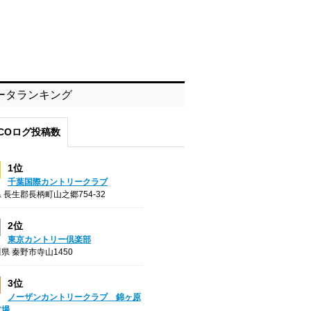
ータランキング
COログ投稿数
1位
千葉国際カントリークラブ
 長生郡長柄町山之郷754-32
2位
東京カントリー倶楽部
県 秦野市寺山1450
3位
ノーザンカントリークラブ 錦ヶ原
フ場