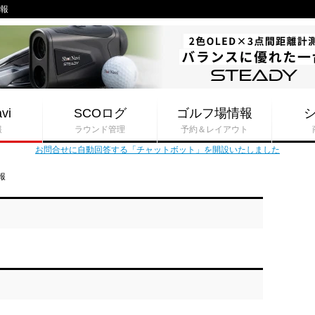
情報
vi
SCOログ
ゴルフ場情報
報
ラウンド管理
予約＆レイアウト
お問合せに自動回答する「チャットボット」を開設いたしました
報