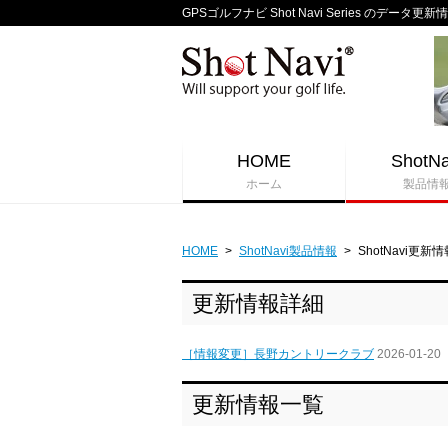
GPSゴルフナビ Shot Navi Series のデータ更新
HOME
ShotNa
ホーム
製品情
HOME
>
ShotNavi製品情報
>
ShotNavi更新情
更新情報詳細
［情報変更］長野カントリークラブ
2026-01-20
更新情報一覧