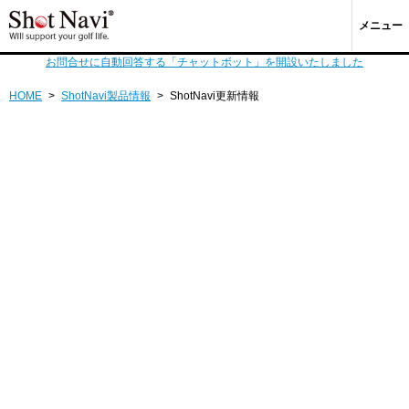
メニュー
お問合せに自動回答する「チャットボット」を開設いたしました
HOME
>
ShotNavi製品情報
>
ShotNavi更新情報