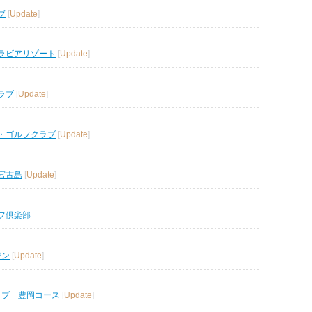
ブ
[
Update
]
ラビアリゾート
[
Update
]
ラブ
[
Update
]
・ゴルフクラブ
[
Update
]
宮古島
[
Update
]
フ倶楽部
デン
[
Update
]
ラブ 豊岡コース
[
Update
]