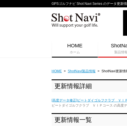
GPSゴルフナビ Shot Navi Series のデータ更新
HOME
ShotNa
ホーム
製品情
HOME
>
ShotNavi製品情報
>
ShotNavi更新情
更新情報詳細
[高度データ修正]ピートダイゴルフクラブ ＶＩ
ピートダイゴルフクラブ ＶＩＰコース の高度
更新情報一覧