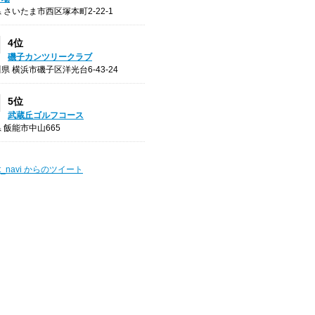
 さいたま市西区塚本町2-22-1
4位
磯子カンツリークラブ
県 横浜市磯子区洋光台6-43-24
5位
武蔵丘ゴルフコース
 飯能市中山665
t_navi からのツイート