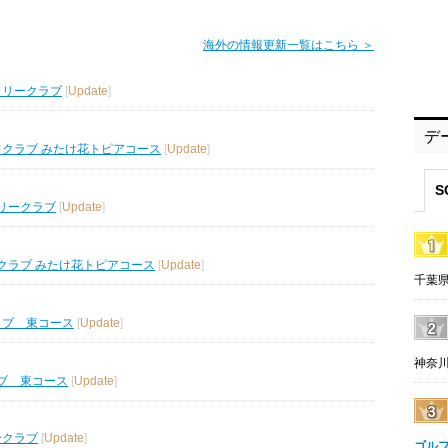
海外の情報更新一覧はこちら ＞
トリークラブ
[
Update
]
デ
フクラブ みたけ花トピアコース
[
Update
]
S
リークラブ
[
Update
]
クラブ みたけ花トピアコース
[
Update
]
千葉県
ラブ 東コース
[
Update
]
神奈川
ブ 東コース
[
Update
]
ークラブ
[
Update
]
ゴル