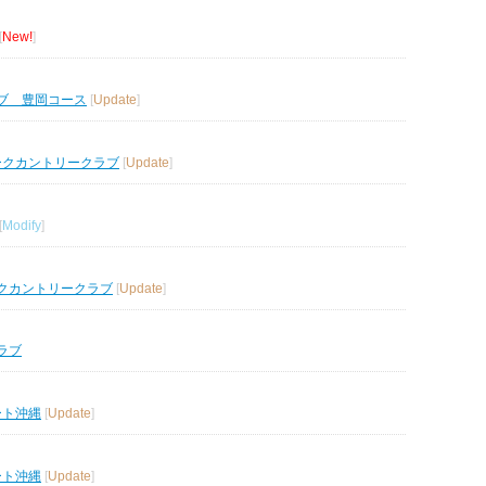
[
New!
]
ブ 豊岡コース
[
Update
]
ークカントリークラブ
[
Update
]
[
Modify
]
クカントリークラブ
[
Update
]
ラブ
ート沖縄
[
Update
]
ート沖縄
[
Update
]