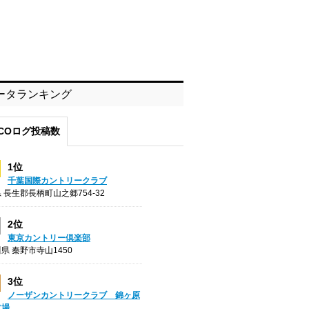
ータランキング
COログ投稿数
1位
千葉国際カントリークラブ
 長生郡長柄町山之郷754-32
2位
東京カントリー倶楽部
県 秦野市寺山1450
3位
ノーザンカントリークラブ 錦ヶ原
フ場